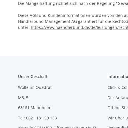
Die Mängelhaftung richtet sich nach der Regelung "Gewä
Diese AGB und Kundeninformationen wurden von den auf I
Händlerbund Management AG garantiert für die Rechtssi
unter:
https://www.haendlerbund.de/
de/leistungen/
rech
Unser Geschäft
Informati
Wolle im Quadrat
Click & Col
M3, 5
Der Anfan
68161 Mannheim
Offene Ste
Tel: 0621 181 50 133
Wir über 
aktuelle SOMMER-Öffnungszeiten: Mo-Fr
Versandin