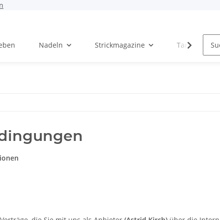
n
Leben
Nadeln
Strickmagazine
Tanja Steinb
edingungen
ionen
rträge, die Sie mit uns als Anbieter
(
Astrid Kirch
)
über die Intern