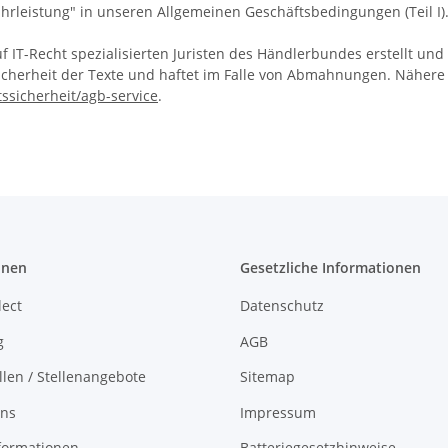
hrleistung" in unseren Allgemeinen Geschäftsbedingungen (Teil I)
T-Recht spezialisierten Juristen des Händlerbundes erstellt und
cherheit der Texte und haftet im Falle von Abmahnungen. Nähere 
tssicherheit/agb-service
.
onen
Gesetzliche Informationen
lect
Datenschutz
g
AGB
llen / Stellenangebote
Sitemap
uns
Impressum
formationen
Batteriegesetzhinweise