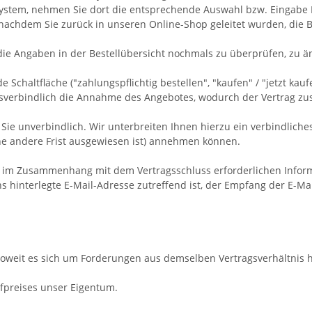
l-System, nehmen Sie dort die entsprechende Auswahl bzw. Eingabe
nachdem Sie zurück in unseren Online-Shop geleitet wurden, die Be
die Angaben in der Bestellübersicht nochmals zu überprüfen, zu ä
haltfläche ("zahlungspflichtig bestellen", "kaufen" / "jetzt kaufen"
htsverbindlich die Annahme des Angebotes, wodurch der Vertrag z
Sie unverbindlich. Wir unterbreiten Ihnen hierzu ein verbindliches
ine andere Frist ausgewiesen ist) annehmen können.
 im Zusammenhang mit dem Vertragsschluss erforderlichen Informat
s hinterlegte E-Mail-Adresse zutreffend ist, der Empfang der E-Ma
oweit es sich um Forderungen aus demselben Vertragsverhältnis h
ufpreises unser Eigentum.