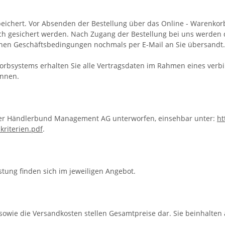
speichert. Vor Absenden der Bestellung
über das Online - Warenko
ch gesichert werden. Nach Zugang der Bestellung bei uns werden d
inen Geschäftsbedingungen nochmals per E-Mail an Sie übersandt.
rbsystems erhalten Sie alle Vertragsdaten im Rahmen eines verbin
önnen.
n der Händlerbund Management AG unterworfen, einsehbar unter:
ht
skriterien.pdf
.
tung finden sich im jeweiligen Angebot.
sowie die Versandkosten stellen Gesamtpreise dar. Sie beinhalten a