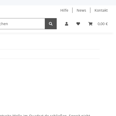
Hilfe
News
Kontakt
ach
0,00 €
etseite Wolle-im-Quadrat.de schließen. Soweit nicht