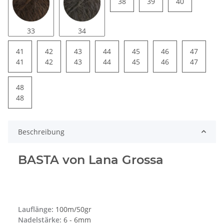
38
39
40
33
34
41
42
43
44
45
46
47
41
42
43
44
45
46
47
48
48
Beschreibung
BASTA von Lana Grossa
Lauflänge:
100m/50gr
Nadelstärke:
6 - 6mm