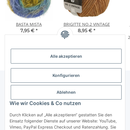
BASTA MISTA
BRIGITTE NO.2 VINTAGE
7,95 €
*
8,95 €
*
159,00 € pro 1 kg
179,00 € pro 1 kg
2
Alle akzeptieren
Konfigurieren
Unser Geschäft
Ablehnen
Wie wir Cookies & Co nutzen
Informationen
Durch Klicken auf „Alle akzeptieren“ gestatten Sie den
Einsatz folgender Dienste auf unserer Website: YouTube,
Gesetzliche Informationen
Vimeo, PayPal Express Checkout und Ratenzahlung. Sie