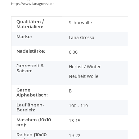
https://www.lanagrossa.de
Produkteigenschaft
Wert
Qualitäten /
Schurwolle
Materialien:
Marke:
Lana Grossa
Nadelstärke:
6.00
Jahreszeit &
Herbst / Winter
Saison:
Neuheit Wolle
Garne
B
Alphabetisch:
Lauflängen-
100 - 119
Bereich:
Maschen (10x10
13-15
cm):
Reihen (10x10
19-22