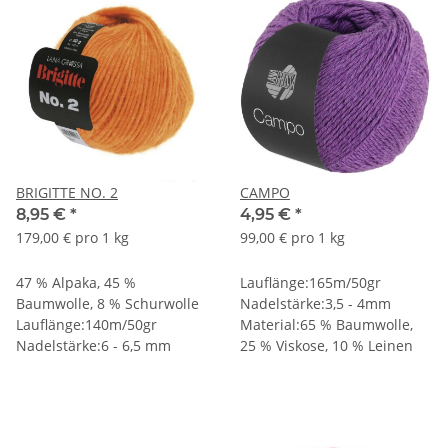
BRIGITTE NO. 2
CAMPO
8,95 €
*
4,95 €
*
179,00 € pro 1 kg
99,00 € pro 1 kg
47 % Alpaka, 45 %
Lauflänge:165m/50gr
Baumwolle, 8 % Schurwolle
Nadelstärke:3,5 - 4mm
Lauflänge:140m/50gr
Material:65 % Baumwolle,
Nadelstärke:6 - 6,5 mm
25 % Viskose, 10 % Leinen