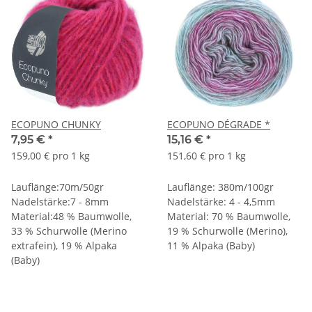
ECOPUNO CHUNKY
ECOPUNO DÉGRADE *
7,95 €
*
15,16 €
*
159,00 € pro 1 kg
151,60 € pro 1 kg
Lauflänge:70m/50gr
Lauflänge: 380m/100gr
Nadelstärke:7 - 8mm
Nadelstärke: 4 - 4,5mm
Material:48 % Baumwolle,
Material: 70 % Baumwolle,
33 % Schurwolle (Merino
19 % Schurwolle (Merino),
extrafein), 19 % Alpaka
11 % Alpaka (Baby)
(Baby)