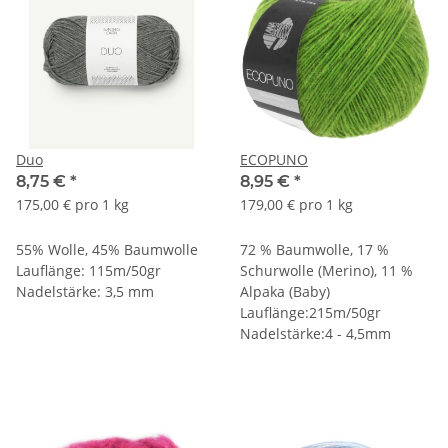
Duo
ECOPUNO
8,75 €
*
8,95 €
*
175,00 € pro 1 kg
179,00 € pro 1 kg
55% Wolle, 45% Baumwolle
72 % Baumwolle, 17 %
Lauflänge: 115m/50gr
Schurwolle (Merino), 11 %
Nadelstärke: 3,5 mm
Alpaka (Baby)
Lauflänge:215m/50gr
Nadelstärke:4 - 4,5mm