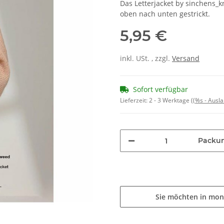
Das Letterjacket by sinchens_
oben nach unten gestrickt.
5,95 €
inkl. USt. , zzgl.
Versand
Sofort verfügbar
Lieferzeit:
2 - 3 Werktage
((%s - Ausl
Packu
Sie möchten in mon