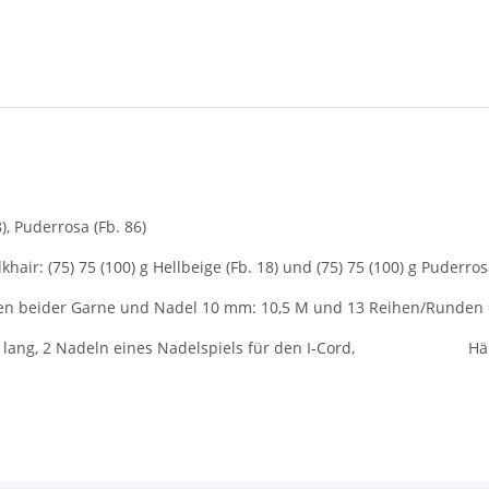
8), Puderrosa (Fb. 86)
Silkhair: (75) 75 (100) g Hellbeige (Fb. 18) und (75) 75 (100) g Puderros
2 Fäden beider Garne und Nadel 10 mm: 10,5 M und 13 Reihen/Runden
0 cm lang, 2 Nadeln eines Nadelspiels für den I-Cord, Häk