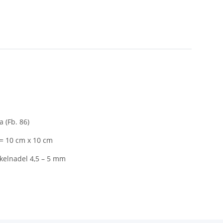
a (Fb. 86)
 = 10 cm x 10 cm
elnadel 4,5 – 5 mm