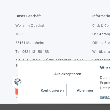
Unser Geschäft
Informati
Wolle im Quadrat
Click & Col
M3, 5
Der Anfan
68161 Mannheim
Offene Ste
Tel: 0621 181 50 133
Wir über 
aktuelle SOMMER-Öffnungszeiten: Mo-Fr
Versandin
10-18 Uhr und Sa 10-14 Uhr
Wie 
Newslette
Alle akzeptieren
Durch 
Expres
Detail
Vertrag widerrufen
Konfigurieren
Ablehnen
Impre
* Alle Preise inkl. gesetzlicher USt., zzgl.
Versand