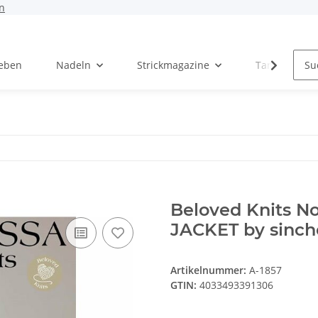
n
Leben
Nadeln
Strickmagazine
Tanja Steinb
Beloved Knits No
JACKET by sinch
Artikelnummer:
A-1857
GTIN:
4033493391306