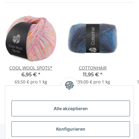
COOL WOOL SPOTS*
COTTONHAIR
6,95 €
*
11,95 €
*
69,50 € pro 1 kg
239,00 € pro 1 kg
1
Alle akzeptieren
Konfigurieren