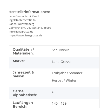
Herstellerinformationen:
Lana Grossa Retail GmbH
Ingolstädter Straße 86
Baden-Württemberg
Gaimersheim, Deutschland, 85080
info@lanagrossa.de
https://www.lanagrossa.de
Produkteigenschaft
Wert
Qualitäten /
Schurwolle
Materialien:
Marke:
Lana Grossa
Jahreszeit &
Frühjahr / Sommer
Saison:
Herbst / Winter
Garne
C
Alphabetisch:
Lauflängen-
140 - 159
Bereich: