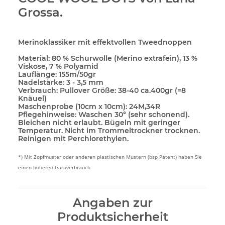
Grossa.
Merinoklassiker mit effektvollen Tweednoppen
Material:
80 % Schurwolle (Merino extrafein), 13 %
Viskose, 7 % Polyamid
Lauflänge:
155m/50gr
Nadelstärke:
3 - 3,5 mm
Verbrauch:
Pullover Größe: 38-40 ca.400gr (=8
Knäuel)
Maschenprobe (10cm x 10cm):
24M,34R
Pflegehinweise:
Waschen 30° (sehr schonend).
Bleichen nicht erlaubt. Bügeln mit geringer
Temperatur. Nicht im Trommeltrockner trocknen.
Reinigen mit Perchlorethylen.
*) Mit Zopfmuster oder anderen plastischen Mustern (bsp Patent) haben Sie
einen höheren Garnverbrauch
Angaben zur
Produktsicherheit