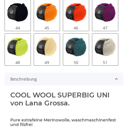
44
45
46
47
48
49
50
51
Beschreibung
COOL WOOL SUPERBIG UNI
von Lana Grossa.
Pure extrafeine Merinowolle, waschmaschinenfest
und filzfrei