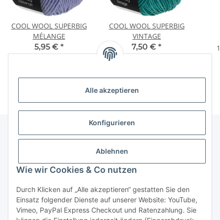
COOL WOOL SUPERBIG
COOL WOOL SUPERBIG
MÉLANGE
VINTAGE
5,95 €
*
7,50 €
*
1
119,00 € pro 1 kg
150,00 € pro 1 kg
Alle akzeptieren
Konfigurieren
Unser Geschäft
Ablehnen
Wie wir Cookies & Co nutzen
Informationen
Durch Klicken auf „Alle akzeptieren“ gestatten Sie den
Einsatz folgender Dienste auf unserer Website: YouTube,
Gesetzliche Informationen
Vimeo, PayPal Express Checkout und Ratenzahlung. Sie