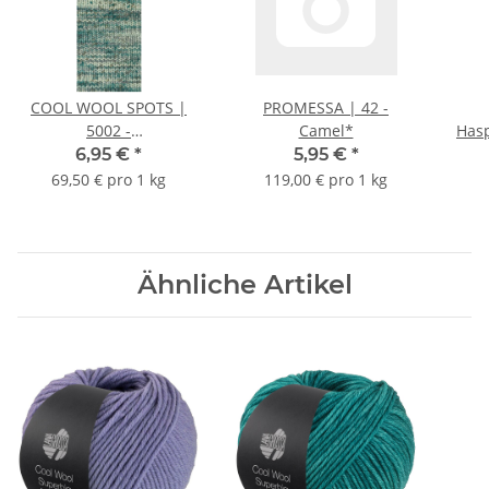
COOL WOOL SPOTS |
PROMESSA | 42 -
5002 -
Camel*
Hasp
Creme/Dunkelgrau/Graubraun/Petrol*
6,95 €
*
5,95 €
*
69,50 € pro 1 kg
119,00 € pro 1 kg
Ähnliche Artikel