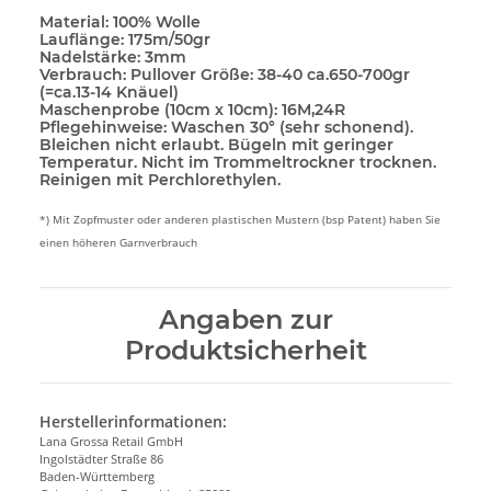
Material:
100% Wolle
Lauflänge:
175m/50gr
Nadelstärke:
3mm
Verbrauch:
Pullover Größe: 38-40 ca.650-700gr
(=ca.13-14 Knäuel)
Maschenprobe (10cm x 10cm):
16M,24R
Pflegehinweise:
Waschen 30° (sehr schonend).
Bleichen nicht erlaubt. Bügeln mit geringer
Temperatur. Nicht im Trommeltrockner trocknen.
Reinigen mit Perchlorethylen.
*) Mit Zopfmuster oder anderen plastischen Mustern (bsp Patent) haben Sie
einen höheren Garnverbrauch
Angaben zur
Produktsicherheit
Herstellerinformationen:
Lana Grossa Retail GmbH
Ingolstädter Straße 86
Baden-Württemberg