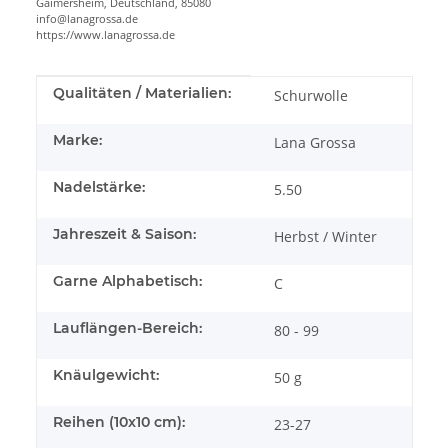
Gaimersheim, Deutschland, 85080
info@lanagrossa.de
https://www.lanagrossa.de
Produkteigenschaft
Wert
Qualitäten / Materialien:
Schurwolle
Marke:
Lana Grossa
Nadelstärke:
5.50
Jahreszeit & Saison:
Herbst / Winter
Garne Alphabetisch:
C
Lauflängen-Bereich:
80 - 99
Knäulgewicht:
50 g
Reihen (10x10 cm):
23-27