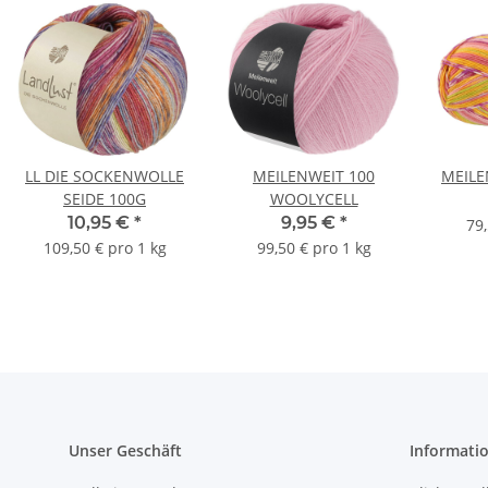
LL DIE SOCKENWOLLE
MEILENWEIT 100
MEILE
SEIDE 100G
WOOLYCELL
10,95 €
*
9,95 €
*
79,
109,50 € pro 1 kg
99,50 € pro 1 kg
Unser Geschäft
Informati