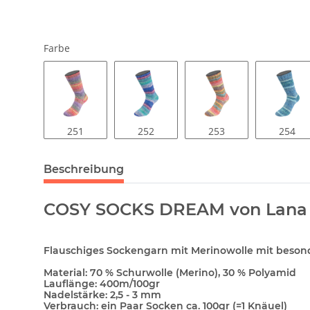
Farbe
251
252
253
254
Beschreibung
COSY SOCKS DREAM von Lana 
Flauschiges Sockengarn mit Merinowolle mit beso
Material:
70 % Schurwolle (Merino), 30 % Polyamid
Lauflänge:
400m/100gr
Nadelstärke:
2,5 - 3 mm
Verbrauch:
ein Paar Socken ca. 100gr (=1 Knäuel)