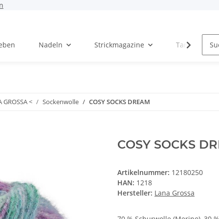
n
Leben
Nadeln
Strickmagazine
Tanja Steinb
A GROSSA <
Sockenwolle
COSY SOCKS DREAM
COSY SOCKS D
Artikelnummer:
12180250
HAN:
1218
Hersteller:
Lana Grossa
70 % Schurwolle (Merino), 30 