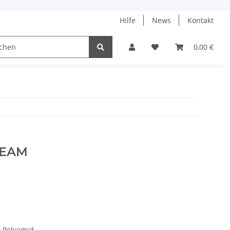
Hilfe
News
Kontakt
ach
0,00 €
REAM
% Polyamid