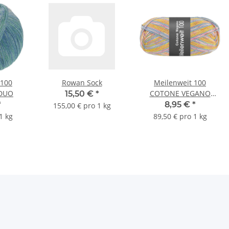
100
Rowan Sock
Meilenweit 100
DUO
COTONE VEGANO
15,50 €
*
BAIA*
*
8,95 €
*
155,00 € pro 1 kg
1 kg
89,50 € pro 1 kg