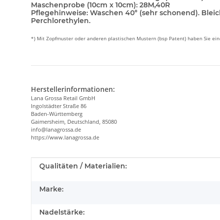
Maschenprobe (10cm x 10cm):
28M,40R
Pflegehinweise:
Waschen 40° (sehr schonend). Bleic
Perchlorethylen.
*) Mit Zopfmuster oder anderen plastischen Mustern (bsp Patent) haben Sie e
Herstellerinformationen:
Lana Grossa Retail GmbH
Ingolstädter Straße 86
Baden-Württemberg
Gaimersheim, Deutschland, 85080
info@lanagrossa.de
https://www.lanagrossa.de
Produkteigenschaft
Wert
Qualitäten / Materialien:
Marke:
Nadelstärke: