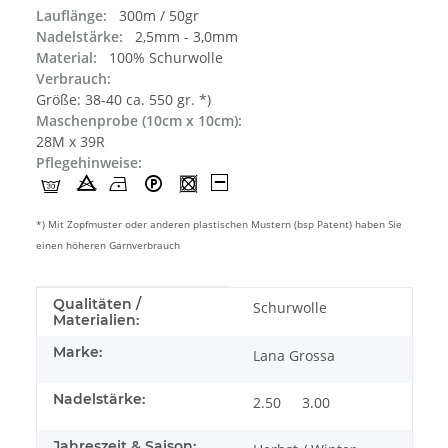
Lauflänge:
300m / 50gr
Nadelstärke:
2,5mm - 3,0mm
Material:
100% Schurwolle
Verbrauch:
Größe: 38-40 ca. 550 gr. *)
Maschenprobe (10cm x 10cm):
28M x 39R
Pflegehinweise:
*) Mit Zopfmuster oder anderen plastischen Mustern (bsp Patent) haben Sie
einen höheren Garnverbrauch
Produkteigenschaft
Wert
Qualitäten /
Schurwolle
Materialien:
Marke:
Lana Grossa
Nadelstärke:
2.50
3.00
Jahreszeit & Saison: