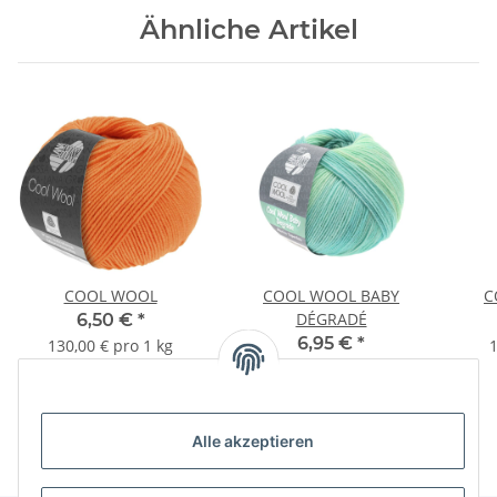
Ähnliche Artikel
COOL WOOL
COOL WOOL BABY
C
DÉGRADÉ
6,50 €
*
6,95 €
*
130,00 € pro 1 kg
1
139,00 € pro 1 kg
Alle akzeptieren