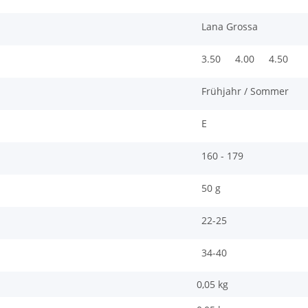
Lana Grossa
3.50
4.00
4.50
Frühjahr / Sommer
E
160 - 179
50 g
22-25
34-40
0,05 kg