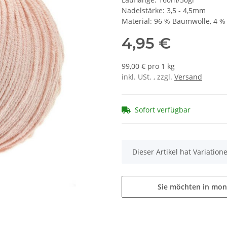
Nadelstärke: 3,5 - 4,5mm
Material: 96 % Baumwolle, 4 % P
4,95 €
99,00 € pro 1 kg
inkl. USt. , zzgl.
Versand
Sofort verfügbar
x
Dieser Artikel hat Variatio
Sie möchten in mon