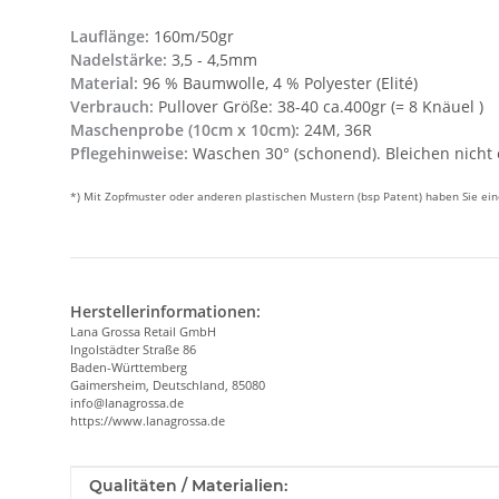
Lauflänge:
160m/50gr
Nadelstärke:
3,5 - 4,5mm
Material:
96 % Baumwolle, 4 % Polyester (Elité)
Verbrauch:
Pullover Größe: 38-40 ca.400gr (= 8 Knäuel )
Maschenprobe (10cm x 10cm):
24M, 36R
Pflegehinweise:
Waschen 30° (schonend). Bleichen nicht 
*) Mit Zopfmuster oder anderen plastischen Mustern (bsp Patent) haben Sie e
Herstellerinformationen:
Lana Grossa Retail GmbH
Ingolstädter Straße 86
Baden-Württemberg
Gaimersheim, Deutschland, 85080
info@lanagrossa.de
https://www.lanagrossa.de
Produkteigenschaft
Wert
Qualitäten / Materialien: