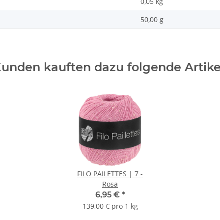
0,05
kg
50,00 g
unden kauften dazu folgende Artike
FILO PAILETTES | 7 -
Rosa
6,95 €
*
139,00 € pro 1 kg