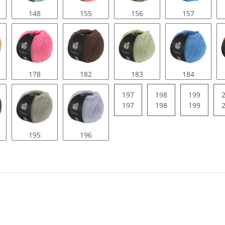
148
155
156
157
178
182
183
184
197
198
199
197
198
199
195
196