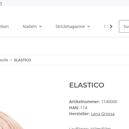
n
Leben
Nadeln
Strickmagazine
Tanja Steinb
olle
ELASTICO
ELASTICO
Artikelnummer:
1140000
HAN:
114
Hersteller:
Lana Grossa
Lauflänge: 160m/50gr