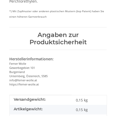
Perchlorethylen.
*) Mit Zopfmuster oder anderen plastischen Mustern (bsp Patent) haben Sie
einen höheren Garnverbrauch
Angaben zur
Produktsicherheit
Herstellerinformationen:
Ferner Wolle
Gewerbegebiet 101
Burgenland
Unternberg, Österreich, 5585
info@ferner-wolle.at
https://ferner-wolle.at
Produkteigenschaft
Wert
Versandgewicht:
0,15 kg
Artikelgewicht:
0,15
kg