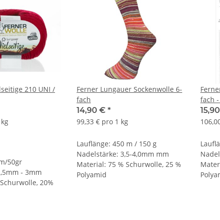
itige 210 UNI /
Ferner Lungauer Sockenwolle 6-
Ferne
fach
fach 
Clown
14,90 €
*
15,9
 kg
99,33 € pro 1 kg
106,00
Lauflänge: 450 m / 150 g
Laufl
Nadelstärke: 3,5-4,0mm mm
Nadel
0m/50gr
Material: 75 % Schurwolle, 25 %
Mater
 2,5mm - 3mm
Polyamid
Polya
 Schurwolle, 20%