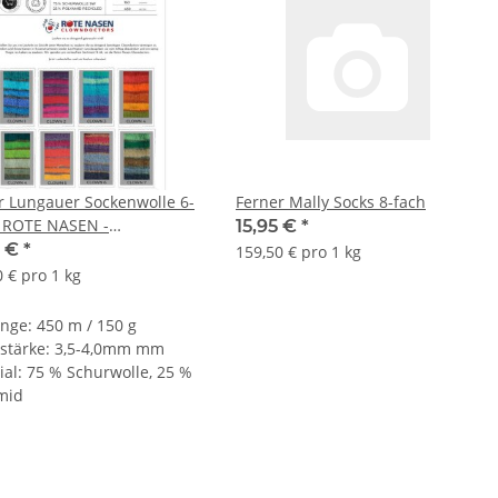
r Lungauer Sockenwolle 6-
Ferner Mally Socks 8-fach
- ROTE NASEN -
15,95 €
*
doctors Edition |
0 €
*
159,50 € pro 1 kg
 € pro 1 kg
änge: 450 m / 150 g
stärke: 3,5-4,0mm mm
ial: 75 % Schurwolle, 25 %
mid