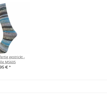
ertig gestrickt -
lle MS605
,95 €
*