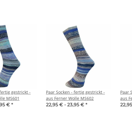
ertig gestrickt -
Paar Socken - fertig gestrickt -
Paar S
lle MS601
aus Ferner Wolle MS602
aus F
,95 €
*
22,95 € -
23,95 €
*
22,95