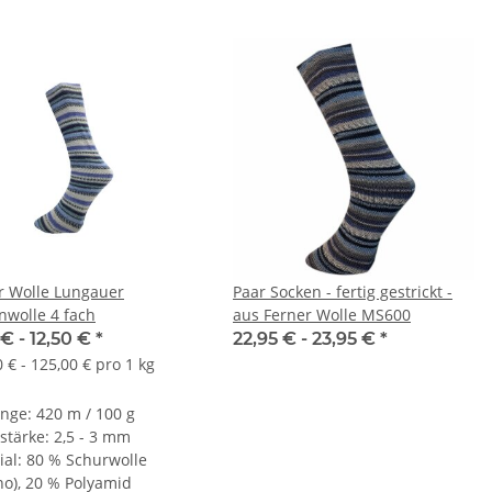
r Wolle Lungauer
Paar Socken - fertig gestrickt -
nwolle 4 fach
aus Ferner Wolle MS600
 € -
12,50 €
*
22,95 € -
23,95 €
*
 € - 125,00 € pro 1 kg
änge: 420 m / 100 g
stärke: 2,5 - 3 mm
ial: 80 % Schurwolle
no), 20 % Polyamid