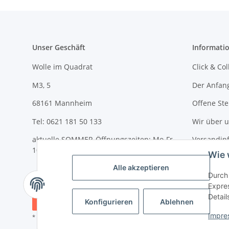
Unser Geschäft
Informati
Wolle im Quadrat
Click & Col
M3, 5
Der Anfan
68161 Mannheim
Offene Ste
Tel: 0621 181 50 133
Wir über 
aktuelle SOMMER-Öffnungszeiten: Mo-Fr
Versandin
10-18 Uhr und Sa 10-14 Uhr
Wie 
Newslette
Alle akzeptieren
Durch 
Expres
Detail
Vertrag widerrufen
Konfigurieren
Ablehnen
Impre
* Alle Preise inkl. gesetzlicher USt., zzgl.
Versand