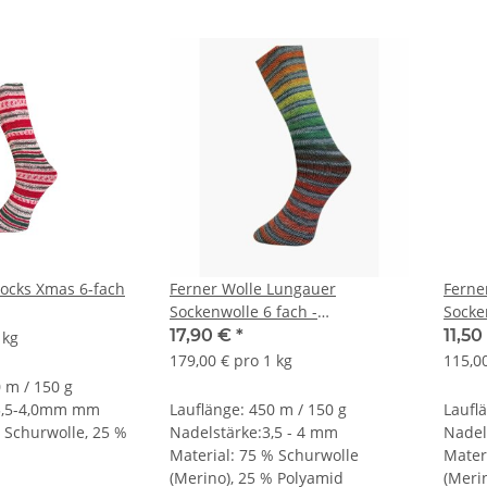
Socks Xmas 6-fach
Ferner Wolle Lungauer
Ferne
Sockenwolle 6 fach -
Socke
Valentinstagedition
17,90 €
*
11,50
 kg
179,00 € pro 1 kg
115,00
 m / 150 g
 3,5-4,0mm mm
Lauflänge: 450 m / 150 g
Laufl
% Schurwolle, 25 %
Nadelstärke:3,5 - 4 mm
Nadel
Material: 75 % Schurwolle
Mater
(Merino), 25 % Polyamid
(Meri