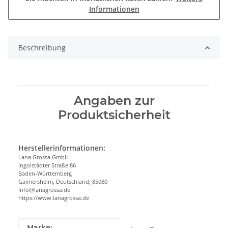
Informationen
Beschreibung
Angaben zur
Produktsicherheit
Herstellerinformationen:
Lana Grossa GmbH
Ingolstädter Straße 86
Baden-Württemberg
Gaimersheim, Deutschland, 85080
info@lanagrossa.de
https://www.lanagrossa.de
Produkteigenschaft
Wert
Marke: