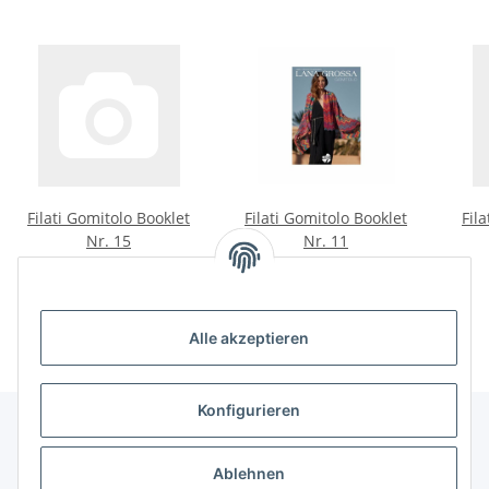
Filati Gomitolo Booklet
Filati Gomitolo Booklet
Fil
Nr. 15
Nr. 11
5,50 €
*
4,90 €
*
Alle akzeptieren
Konfigurieren
Unser Geschäft
Ablehnen