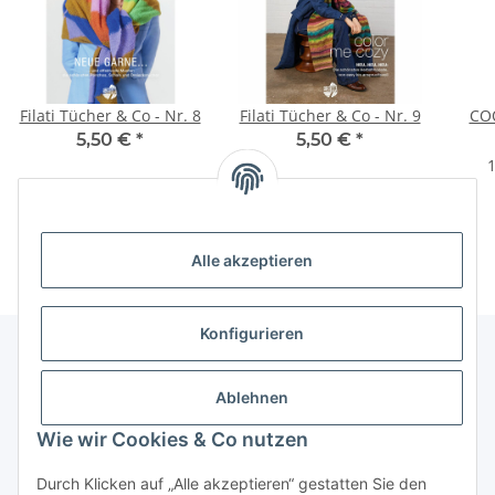
Filati Tücher & Co - Nr. 8
Filati Tücher & Co - Nr. 9
CO
5,50 €
*
5,50 €
*
1
Alle akzeptieren
Konfigurieren
Unser Geschäft
Ablehnen
Wie wir Cookies & Co nutzen
Informationen
Durch Klicken auf „Alle akzeptieren“ gestatten Sie den