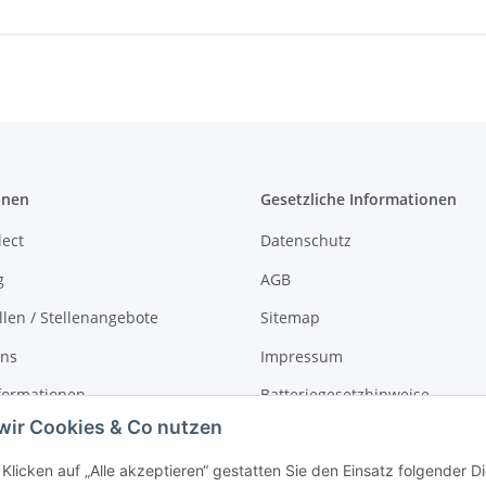
onen
Gesetzliche Informationen
lect
Datenschutz
g
AGB
llen / Stellenangebote
Sitemap
uns
Impressum
formationen
Batteriegesetzhinweise
wir Cookies & Co nutzen
r
Widerrufsrecht
Klicken auf „Alle akzeptieren“ gestatten Sie den Einsatz folgender 