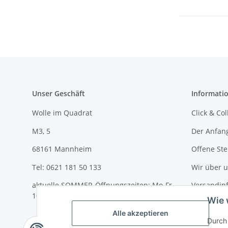
Unser Geschäft
Informati
Wolle im Quadrat
Click & Col
M3, 5
Der Anfan
68161 Mannheim
Offene Ste
Tel: 0621 181 50 133
Wir über 
aktuelle SOMMER-Öffnungszeiten: Mo-Fr
Versandin
10-18 Uhr und Sa 10-14 Uhr
Wie 
Newslette
Alle akzeptieren
Durch 