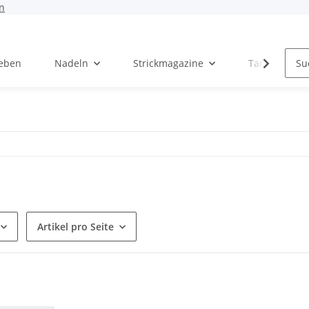
n
Leben
Nadeln
Strickmagazine
Tanja Steinb
Artikel pro Seite