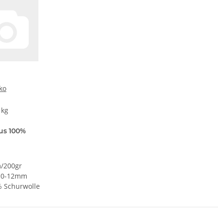
ko
 kg
us 100%
m/200gr
 10-12mm
% Schurwolle