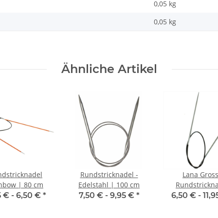
0,05 kg
0,05
kg
Ähnliche Artikel
dstricknadel
Rundstricknadel -
Lana Gros
nbow | 80 cm
Edelstahl | 100 cm
Rundstrickn
Messing | 10
5 € -
6,50 €
*
7,50 € -
9,95 €
*
6,50 € -
11,