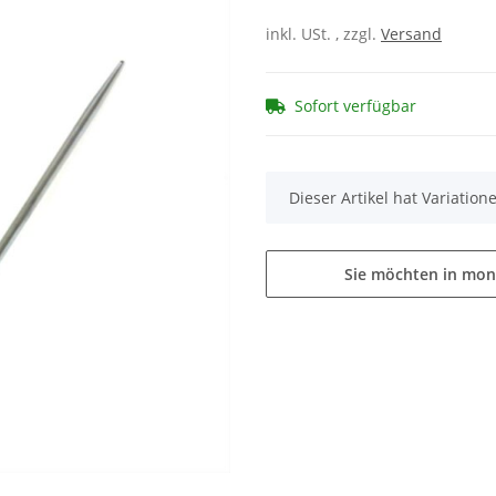
inkl. USt. , zzgl.
Versand
Sofort verfügbar
x
Dieser Artikel hat Variatio
Sie möchten in mon