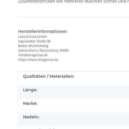
Zusammenstricken von mehreren Maschen schnell und re
Herstellerinformationen:
Lana Grossa GmbH
Ingolstädter Straße 86
Baden-Württemberg
Gaimersheim, Deutschland, 85080
info@lanagrossa.de
https://www.lanagrossa.de
Produkteigenschaft
Wert
Qualitäten / Materialien:
Länge:
Marke:
Nadeln: