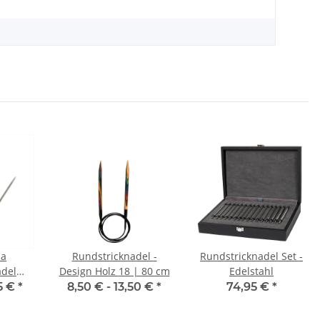
sa
Rundstricknadel -
Rundstricknadel Set -
adel
Design Holz 18 | 80 cm
Edelstahl
0 cm
95 €
*
8,50 € -
13,50 €
*
74,95 €
*