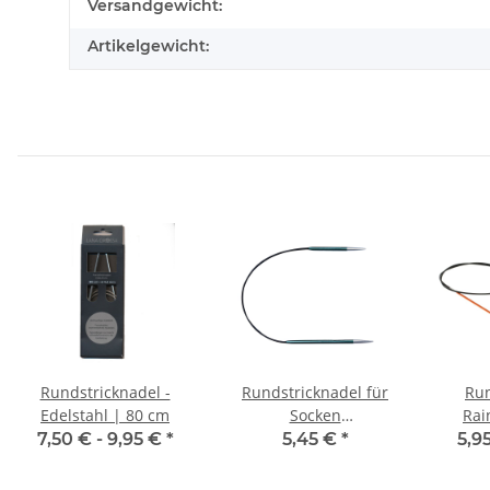
Versandgewicht:
Artikelgewicht:
Rundstricknadel -
Rundstricknadel für
Run
Edelstahl | 80 cm
Socken
Rai
Strumpfstricknadel
7,50 € -
9,95 €
*
5,45 €
*
5,9
Rainbow aus Aluminum
25cm