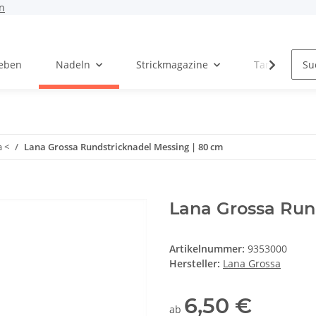
n
Leben
Nadeln
Strickmagazine
Tanja Steinb
a <
Lana Grossa Rundstricknadel Messing | 80 cm
Lana Grossa Run
Artikelnummer:
9353000
Hersteller:
Lana Grossa
6,50 €
ab