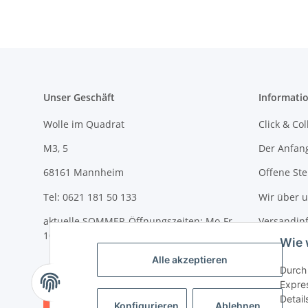
Unser Geschäft
Informati
Wolle im Quadrat
Click & Col
M3, 5
Der Anfan
68161 Mannheim
Offene Ste
Tel: 0621 181 50 133
Wir über 
aktuelle SOMMER-Öffnungszeiten: Mo-Fr
Versandin
10-18 Uhr und Sa 10-14 Uhr
Wie 
Newslette
Alle akzeptieren
Durch 
Expres
Detail
Vertrag widerrufen
Konfigurieren
Ablehnen