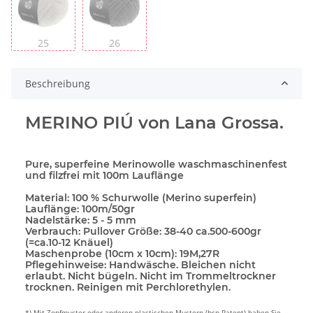
25
26
Beschreibung
MERINO PIÚ von Lana Grossa.
Pure, superfeine Merinowolle waschmaschinenfest
und filzfrei mit 100m Lauflänge
Material:
100 % Schurwolle (Merino superfein)
Lauflänge:
100m/50gr
Nadelstärke:
5 - 5 mm
Verbrauch:
Pullover Größe: 38-40 ca.500-600gr
(=ca.10-12 Knäuel)
Maschenprobe (10cm x 10cm):
19M,27R
Pflegehinweise:
Handwäsche. Bleichen nicht
erlaubt. Nicht bügeln. Nicht im Trommeltrockner
trocknen. Reinigen mit Perchlorethylen.
*) Mit Zopfmuster oder anderen plastischen Mustern (bsp Patent) haben Sie