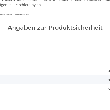
gen mit Perchlorethylen.
inen höheren Garnverbrauch
Angaben zur Produktsicherheit
0
0
5