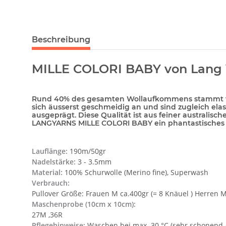
Beschreibung
MILLE COLORI BABY von Lang 
Rund 40% des gesamten Wollaufkommens stammt von M
sich äusserst geschmeidig an und sind zugleich el
ausgeprägt. Diese Qualität ist aus feiner australis
LANGYARNS MILLE COLORI BABY ein phantastisches Ga
Lauflänge:
190m/50gr
Nadelstärke:
3 - 3.5mm
Material:
100% Schurwolle (Merino fine), Superwash
Verbrauch:
Pullover Größe: Frauen M ca.400gr (= 8 Knäuel ) Herren M
Maschenprobe (10cm x 10cm):
27M ,36R
Pflegehinweise:
Waschen bei max. 30 °C (sehr schonend / 