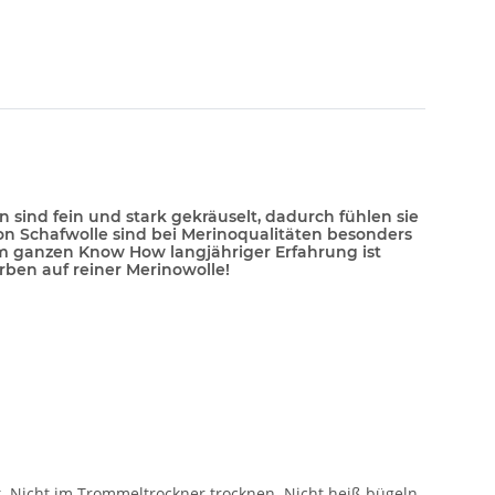
sind fein und stark gekräuselt, dadurch fühlen sie
on Schafwolle sind bei Merinoqualitäten besonders
 dem ganzen Know How langjähriger Erfahrung ist
ben auf reiner Merinowolle!
t. Nicht im Trommeltrockner trocknen. Nicht heiß bügeln.