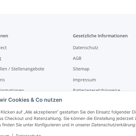
onen
Gesetzliche Informationen
lect
Datenschutz
g
AGB
llen / Stellenangebote
Sitemap
uns
Impressum
formationen
Batteriegesetzhinweise
wir Cookies & Co nutzen
r
Widerrufsrecht
Klicken auf „Alle akzeptieren“ gestatten Sie den Einsatz folgender 
s Checkout und Ratenzahlung. Sie können die Einstellung jederzeit 
s finden Sie unter
Konfigurieren
und in unserer
Datenschutzerklärung
ssum
|
Datenschutz