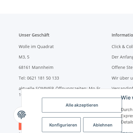
Unser Geschäft
Informati
Wolle im Quadrat
Click & Col
M3, 5
Der Anfan
68161 Mannheim
Offene Ste
Tel: 0621 181 50 133
Wir über 
aktuelle SOMMER-Öffnungszeiten: Mo-Fr
Versandin
10-18 Uhr und Sa 10-14 Uhr
Wie 
Newslette
Alle akzeptieren
Durch 
Expres
Detail
Vertrag widerrufen
Konfigurieren
Ablehnen
Impre