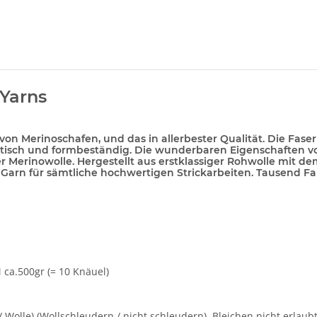
Yarns
erinoschafen, und das in allerbester Qualität. Die Fasern 
astisch und formbeständig. Die wunderbaren Eigenschaften v
cher Merinowolle. Hergestellt aus erstklassiger Rohwolle mit
rn für sämtliche hochwertigen Strickarbeiten. Tausend Far
 ca.500gr (= 10 Knäuel)
Wolle) (Wollschleudern / nicht schleudern). Bleichen nicht erlaub