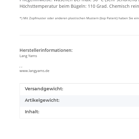
Höchsttemperatur beim Bügeln: 110 Grad. Chemisch reini
*) Mit Zopfmuster oder anderen plastischen Mustern (bsp Patent) haben Sie e
Herstellerinformationen:
Lang Yarns
, ,
www.langyarns.de
Produkteigenschaft
Wert
Versandgewicht:
Artikelgewicht:
Inhalt: