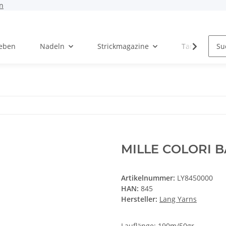
n
Leben
Nadeln
Strickmagazine
Tanja Steinb
MILLE COLORI 
Artikelnummer:
LY8450000
HAN:
845
Hersteller:
Lang Yarns
Lauflänge: 190m/50gr