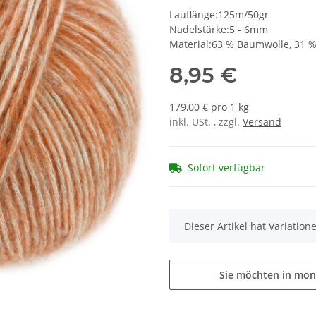
Lauflänge:125m/50gr
Nadelstärke:5 - 6mm
Material:63 % Baumwolle, 31 %
8,95 €
179,00 € pro 1 kg
inkl. USt. , zzgl.
Versand
Sofort verfügbar
x
Dieser Artikel hat Variatio
Sie möchten in mon