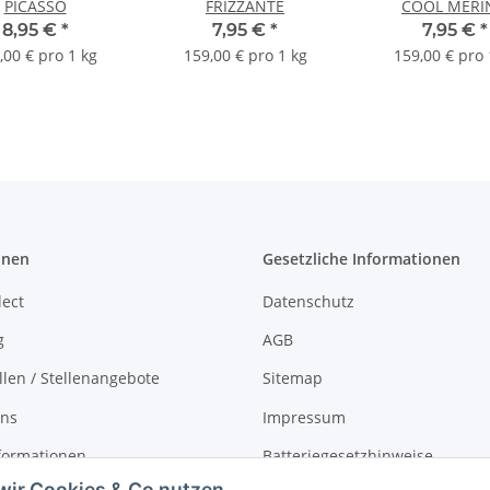
PICASSO
FRIZZANTE
COOL MERI
8,95 €
*
7,95 €
*
7,95 €
*
,00 € pro 1 kg
159,00 € pro 1 kg
159,00 € pro 
onen
Gesetzliche Informationen
lect
Datenschutz
g
AGB
llen / Stellenangebote
Sitemap
uns
Impressum
formationen
Batteriegesetzhinweise
wir Cookies & Co nutzen