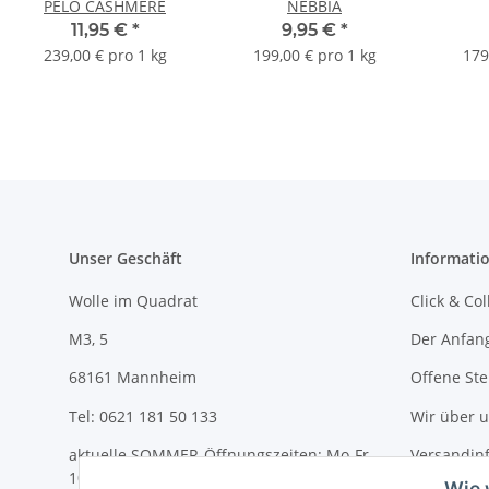
PELO CASHMERE
NEBBIA
11,95 €
*
9,95 €
*
239,00 € pro 1 kg
199,00 € pro 1 kg
179
Unser Geschäft
Informati
Wolle im Quadrat
Click & Col
M3, 5
Der Anfan
68161 Mannheim
Offene Ste
Tel: 0621 181 50 133
Wir über 
aktuelle SOMMER-Öffnungszeiten: Mo-Fr
Versandin
10-18 Uhr und Sa 10-14 Uhr
Wie 