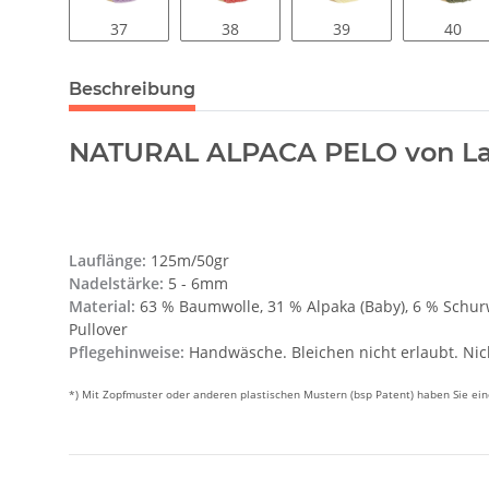
37
38
39
40
Beschreibung
NATURAL ALPACA PELO von La
Lauflänge:
125m/50gr
Nadelstärke:
5 - 6mm
Material:
63 % Baumwolle, 31 % Alpaka (Baby), 6 % Schur
Pullover
Pflegehinweise:
Handwäsche. Bleichen nicht erlaubt. Nic
*) Mit Zopfmuster oder anderen plastischen Mustern (bsp Patent) haben Sie e