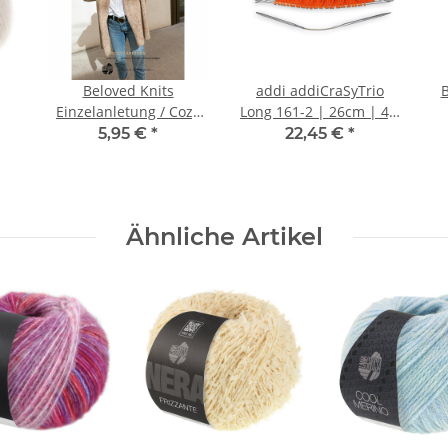
Beloved Knits
addi addiCraSyTrio
B
Einzelanletung / Cozy
Long 161-2 | 26cm | 4,0
Cardigan Sinchens
mm
5,95 €
*
22,45 €
*
Knitwear
Ähnliche Artikel