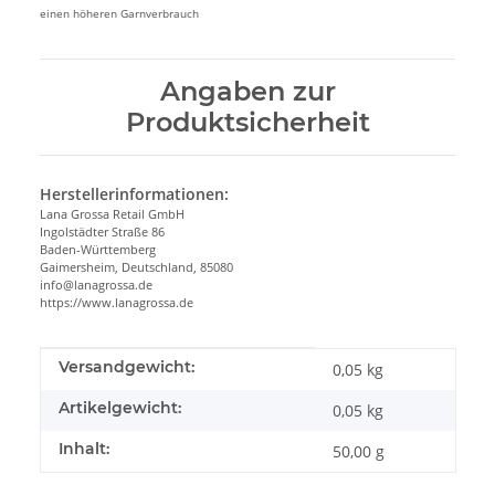
einen höheren Garnverbrauch
Angaben zur
Produktsicherheit
Herstellerinformationen:
Lana Grossa Retail GmbH
Ingolstädter Straße 86
Baden-Württemberg
Gaimersheim, Deutschland, 85080
info@lanagrossa.de
https://www.lanagrossa.de
Produkteigenschaft
Wert
Versandgewicht:
0,05 kg
Artikelgewicht:
0,05
kg
Inhalt:
50,00 g