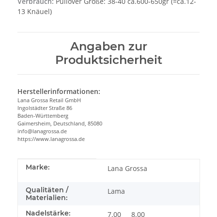
Verbrauch:
Pullover Größe: 38-40 ca.600-650gr (=ca.12-
13 Knäuel)
Angaben zur
Produktsicherheit
Herstellerinformationen:
Lana Grossa Retail GmbH
Ingolstädter Straße 86
Baden-Württemberg
Gaimersheim, Deutschland, 85080
info@lanagrossa.de
https://www.lanagrossa.de
Produkteigenschaft
Wert
Marke:
Lana Grossa
Qualitäten /
Lama
Materialien:
Nadelstärke:
7.00
8.00