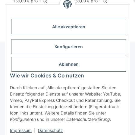
159,00 € pro 1 kg
139,00 € pro 1 kg
1
Alle akzeptieren
Konfigurieren
Unser Geschäft
Ablehnen
Wie wir Cookies & Co nutzen
Informationen
Durch Klicken auf „Alle akzeptieren“ gestatten Sie den
Einsatz folgender Dienste auf unserer Website: YouTube,
Gesetzliche Informationen
Vimeo, PayPal Express Checkout und Ratenzahlung. Sie
können die Einstellung jederzeit ändern (Fingerabdruck-
Icon links unten). Weitere Details finden Sie unter
Konfigurieren
und in unserer
Datenschutzerklärung
.
Vertrag widerrufen
Impressum
|
Datenschutz
* Alle Preise inkl. gesetzlicher USt., zzgl.
Versand