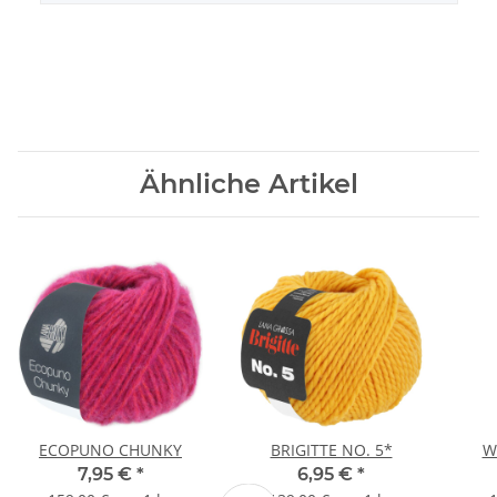
Ähnliche Artikel
ECOPUNO CHUNKY
BRIGITTE NO. 5*
W
7,95 €
*
6,95 €
*