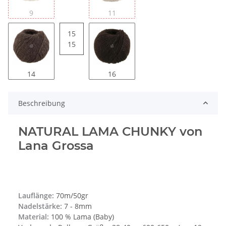
9
11
15
15
14
16
Beschreibung
NATURAL LAMA CHUNKY von
Lana Grossa
Lauflänge:
70m/50gr
Nadelstärke:
7 - 8mm
Material:
100 % Lama (Baby)