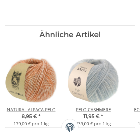
Ähnliche Artikel
NATURAL ALPACA PELO
PELO CASHMERE
EC
8,95 €
*
11,95 €
*
179,00 € pro 1 kg
239,00 € pro 1 kg
1