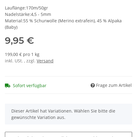
Lauflänge:170m/50gr
Nadelstärke:4,5 - 5mm
Material:55 % Schurwolle (Merino extrafein), 45 % Alpaka
(Baby)
9,95 €
199,00 € pro 1 kg
inkl. USt. , zzgl.
Versand
Frage zum Artikel
Sofort verfügbar
x
Dieser Artikel hat Variationen. Wählen Sie bitte die
gewünschte Variation aus.