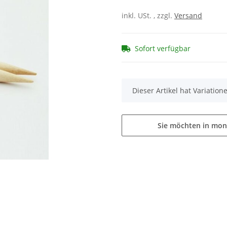
inkl. USt. , zzgl.
Versand
Sofort verfügbar
x
Dieser Artikel hat Variatio
Sie möchten in mon