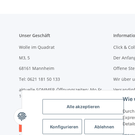
Unser Geschäft
Informati
Wolle im Quadrat
Click & Col
M3, 5
Der Anfan
68161 Mannheim
Offene Ste
Tel: 0621 181 50 133
Wir über 
aktuelle SOMMER-Öffnungszeiten: Mo-Fr
Versandin
10-18 Uhr und Sa 10-14 Uhr
Wie 
Newslette
Alle akzeptieren
Durch 
Expres
Detail
Vertrag widerrufen
Konfigurieren
Ablehnen
Impre