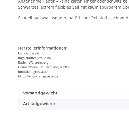
Angenehme Haptik – keine kalten Finger oder schwitzige
Schwarzes, extrem flexibles Seil mit kaum spürbarem Üb
Schnell nachwachsender, natürlicher Rohstoff – schont d
Herstellerinformationen:
Lana Grossa GmbH
Ingolstädter Straße 86
Baden-Württemberg
Gaimersheim, Deutschland, 85080
info@lanagrossa.de
https://www.lanagrossa.de
Produkteigenschaft
Wert
Versandgewicht:
Artikelgewicht: