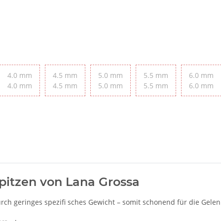
4.0 mm
4.5 mm
5.0 mm
5.5 mm
6.0 mm
4.0 mm
4.5 mm
5.0 mm
5.5 mm
6.0 mm
itzen von Lana Grossa
urch geringes spezifi sches Gewicht – somit schonend für die Ge