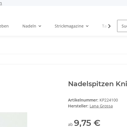
n
Leben
Nadeln
Strickmagazine
Tanja Steinb
Nadelspitzen K
Artikelnummer:
KP224100
Hersteller:
Lana Grossa
9,75 €
ab