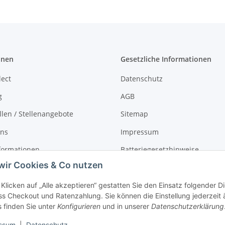
onen
Gesetzliche Informationen
lect
Datenschutz
g
AGB
llen / Stellenangebote
Sitemap
uns
Impressum
formationen
Batteriegesetzhinweise
wir Cookies & Co nutzen
r
Widerrufsrecht
Klicken auf „Alle akzeptieren“ gestatten Sie den Einsatz folgender 
s Checkout und Ratenzahlung. Sie können die Einstellung jederzeit 
s finden Sie unter
Konfigurieren
und in unserer
Datenschutzerklärung
ssum
|
Datenschutz