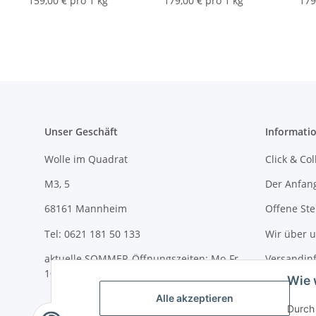
159,00 € pro 1 kg
179,00 € pro 1 kg
179
Unser Geschäft
Informati
Wolle im Quadrat
Click & Col
M3, 5
Der Anfan
68161 Mannheim
Offene Ste
Tel: 0621 181 50 133
Wir über 
aktuelle SOMMER-Öffnungszeiten: Mo-Fr
Versandin
10-18 Uhr und Sa 10-14 Uhr
Wie 
Newslette
Alle akzeptieren
Durch 