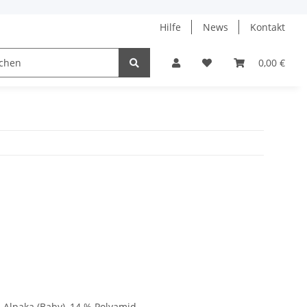
Hilfe
News
Kontakt
ach
0,00 €
 Alpaka (Baby), 14 % Polyamid