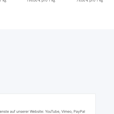
1 kg
199,00 € pro 1 kg
79,00 € pro 1 kg
Dienste auf unserer Website: YouTube, Vimeo, PayPal