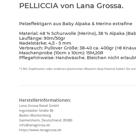
PELLICCIA von Lana Grossa.
Pelzeffektgarn aus Baby Alpaka & Merino extrafine
Material:
48 % Schurwolle (Merino), 38 % Alpaka (Bab
Lauflänge:
90m/50gr
Nadelstärke:
4,5 - 5 mm
Verbrauch:
Pullover Größe: 38-40 ca. 400gr (=8 Knäue
Maschenprobe (10cm x 10cm):
15M,20R
Pflegehinweise:
Handwäsche. Bleichen nicht erlaubt
*) Mit Zopfmuster oder anderen plastischen Mustern (bsp Patent) haben Sie e
Herstellerinformationen:
Lana Grossa Retail GmbH
Ingolstädter Straße 86
Baden-Württemberg
Gaimersheim, Deutschland, 85080
info@lanagrossa.de
https://www.lanagrossa.de