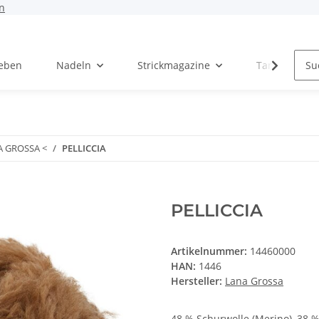
n
Leben
Nadeln
Strickmagazine
Tanja Steinb
A GROSSA <
PELLICCIA
PELLICCIA
Artikelnummer:
14460000
HAN:
1446
Hersteller:
Lana Grossa
48 % Schurwolle (Merino), 38 %