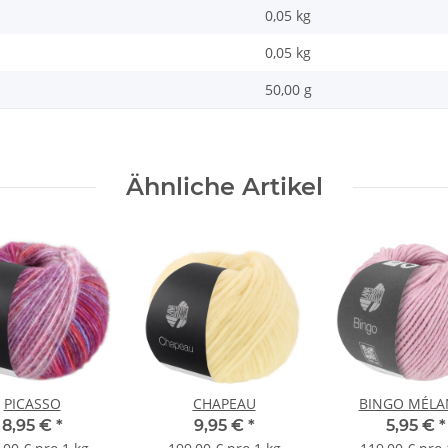
0,05 kg
0,05
kg
50,00 g
Ähnliche Artikel
PICASSO
CHAPEAU
BINGO MÉLA
8,95 €
*
9,95 €
*
5,95 €
*