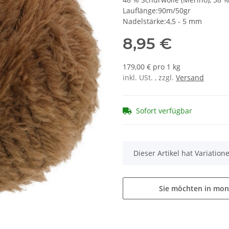
Lauflänge:90m/50gr
Nadelstärke:4,5 - 5 mm
8,95 €
179,00 € pro 1 kg
inkl. USt. , zzgl.
Versand
Sofort verfügbar
x
Dieser Artikel hat Variatio
Sie möchten in mon