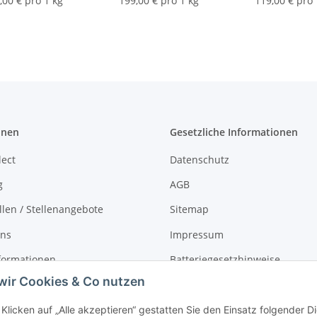
,00 € pro 1 kg
199,00 € pro 1 kg
119,00 € pro 
onen
Gesetzliche Informationen
lect
Datenschutz
g
AGB
llen / Stellenangebote
Sitemap
uns
Impressum
formationen
Batteriegesetzhinweise
wir Cookies & Co nutzen
r
Widerrufsrecht
Klicken auf „Alle akzeptieren“ gestatten Sie den Einsatz folgender 