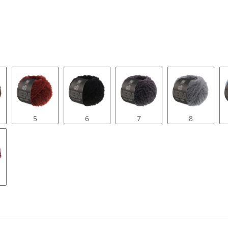
5
6
7
8