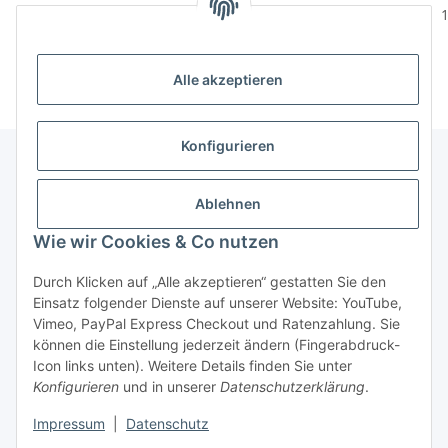
179,00 € pro 1 kg
179,00 € pro 1 kg
1
Alle akzeptieren
Konfigurieren
Unser Geschäft
Ablehnen
Wie wir Cookies & Co nutzen
Informationen
Durch Klicken auf „Alle akzeptieren“ gestatten Sie den
Einsatz folgender Dienste auf unserer Website: YouTube,
Gesetzliche Informationen
Vimeo, PayPal Express Checkout und Ratenzahlung. Sie
können die Einstellung jederzeit ändern (Fingerabdruck-
Icon links unten). Weitere Details finden Sie unter
Konfigurieren
und in unserer
Datenschutzerklärung
.
Vertrag widerrufen
Impressum
|
Datenschutz
* Alle Preise inkl. gesetzlicher USt., zzgl.
Versand