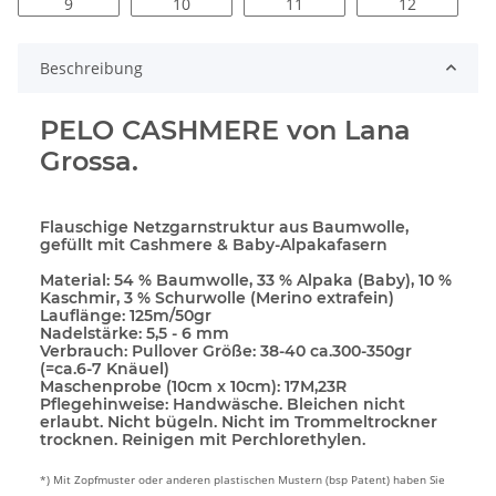
9
10
11
12
Beschreibung
PELO CASHMERE von Lana
Grossa.
Flauschige Netzgarnstruktur aus Baumwolle,
gefüllt mit Cashmere & Baby-Alpakafasern
Material:
54 % Baumwolle, 33 % Alpaka (Baby), 10 %
Kaschmir, 3 % Schurwolle (Merino extrafein)
Lauflänge:
125m/50gr
Nadelstärke:
5,5 - 6 mm
Verbrauch:
Pullover Größe: 38-40 ca.300-350gr
(=ca.6-7 Knäuel)
Maschenprobe (10cm x 10cm):
17M,23R
Pflegehinweise:
Handwäsche. Bleichen nicht
erlaubt. Nicht bügeln. Nicht im Trommeltrockner
trocknen. Reinigen mit Perchlorethylen.
*) Mit Zopfmuster oder anderen plastischen Mustern (bsp Patent) haben Sie