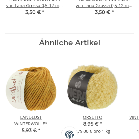
von Lana Grossa 0,5-12 mm
von Lana Grossa 0,5-12 mm
| 4.00 mm
| 5.00 mm
3,50 €
*
3,50 €
*
Ähnliche Artikel
LANDLUST
ORSETTO
VIN
WINTERWOLLE*
8,95 €
*
5,93 €
*
179,00 € pro 1 kg
1
118,60 € pro 1 kg