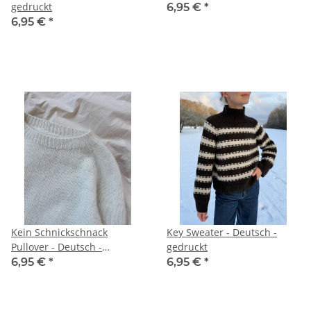
gedruckt
6,95 €
*
6,95 €
*
Kein Schnickschnack
Key Sweater - Deutsch -
Pullover - Deutsch -
gedruckt
gedruckt
6,95 €
*
6,95 €
*