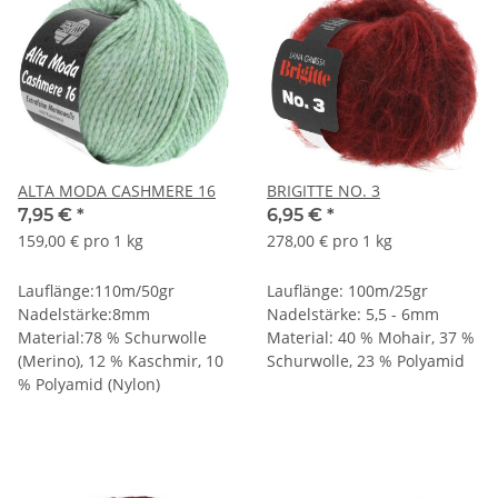
ALTA MODA CASHMERE 16
BRIGITTE NO. 3
7,95 €
*
6,95 €
*
159,00 € pro 1 kg
278,00 € pro 1 kg
Lauflänge:110m/50gr
Lauflänge: 100m/25gr
Nadelstärke:8mm
Nadelstärke: 5,5 - 6mm
Material:78 % Schurwolle
Material: 40 % Mohair, 37 %
(Merino), 12 % Kaschmir, 10
Schurwolle, 23 % Polyamid
% Polyamid (Nylon)