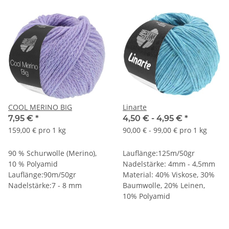
COOL MERINO BIG
Linarte
7,95 €
*
4,50 € -
4,95 €
*
159,00 € pro 1 kg
90,00 € - 99,00 € pro 1 kg
90 % Schurwolle (Merino),
Lauflänge:125m/50gr
10 % Polyamid
Nadelstärke: 4mm - 4,5mm
Lauflänge:90m/50gr
Material: 40% Viskose, 30%
Nadelstärke:7 - 8 mm
Baumwolle, 20% Leinen,
10% Polyamid