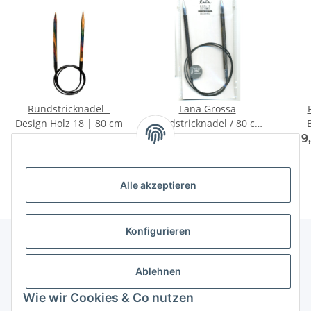
Rundstricknadel -
Lana Grossa
Design Holz 18 | 80 cm
Rundstricknadel / 80 cm
Design Holz LALA Berlin
8,50 € -
13,50 €
*
8,95 € -
12,95 €
*
9
Alle akzeptieren
Konfigurieren
Unser Geschäft
Ablehnen
Wie wir Cookies & Co nutzen
Informationen