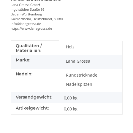
Lana Grossa GmbH
Ingolstädter Straße 86
Baden-Württemberg
Gaimersheim, Deutschland, 85080
info@lanagrossa.de
https://www.lanagrossa.de
Produkteigenschaft
Wert
Qualitäten /
Holz
Materialien:
Marke:
Lana Grossa
Nadeln:
Rundstricknadel
Nadelspitzen
Versandgewicht:
0,60 kg
Artikelgewicht:
0,60
kg