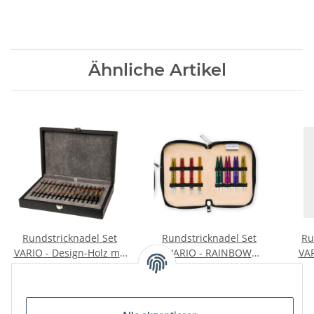
Ähnliche Artikel
Rundstricknadel Set
Rundstricknadel Set
Ru
VARIO - Design-Holz mit
VARIO - RAINBOW
VAR
austauschbaren
(KURZ) mit
mi
79,95 €
*
69,95 €
*
Nadelspitzen
austauschbaren
Nadelspitzen