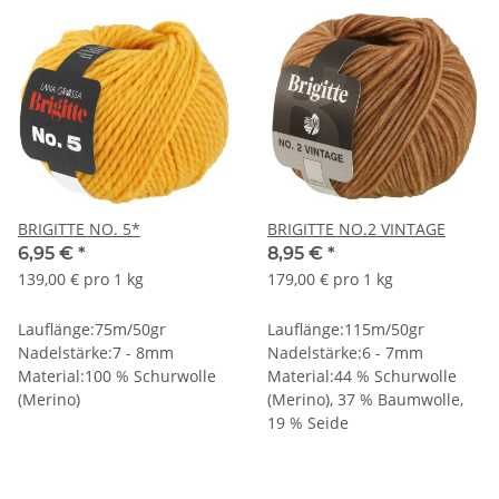
BRIGITTE NO. 5*
BRIGITTE NO.2 VINTAGE
6,95 €
*
8,95 €
*
139,00 € pro 1 kg
179,00 € pro 1 kg
Lauflänge:75m/50gr
Lauflänge:115m/50gr
Nadelstärke:7 - 8mm
Nadelstärke:6 - 7mm
Material:100 % Schurwolle
Material:44 % Schurwolle
(Merino)
(Merino), 37 % Baumwolle,
19 % Seide