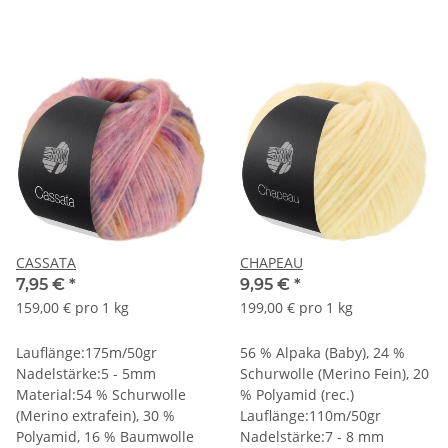
CASSATA
CHAPEAU
7,95 €
*
9,95 €
*
159,00 € pro 1 kg
199,00 € pro 1 kg
Lauflänge:175m/50gr
56 % Alpaka (Baby), 24 %
Nadelstärke:5 - 5mm
Schurwolle (Merino Fein), 20
Material:54 % Schurwolle
% Polyamid (rec.)
(Merino extrafein), 30 %
Lauflänge:110m/50gr
Polyamid, 16 % Baumwolle
Nadelstärke:7 - 8 mm