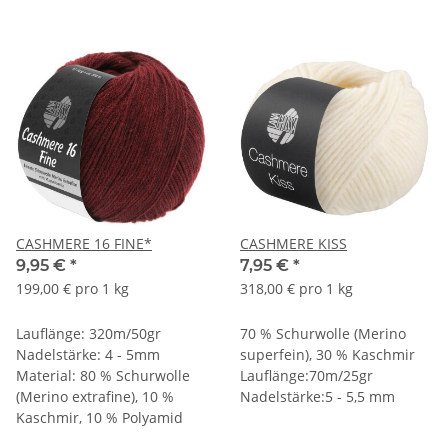
CASHMERE 16 FINE*
CASHMERE KISS
9,95 €
*
7,95 €
*
199,00 € pro 1 kg
318,00 € pro 1 kg
Lauflänge: 320m/50gr
70 % Schurwolle (Merino
Nadelstärke: 4 - 5mm
superfein), 30 % Kaschmir
Material: 80 % Schurwolle
Lauflänge:70m/25gr
(Merino extrafine), 10 %
Nadelstärke:5 - 5,5 mm
Kaschmir, 10 % Polyamid