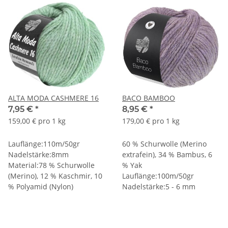
ALTA MODA CASHMERE 16
BACO BAMBOO
7,95 €
*
8,95 €
*
159,00 € pro 1 kg
179,00 € pro 1 kg
Lauflänge:110m/50gr
60 % Schurwolle (Merino
Nadelstärke:8mm
extrafein), 34 % Bambus, 6
Material:78 % Schurwolle
% Yak
(Merino), 12 % Kaschmir, 10
Lauflänge:100m/50gr
% Polyamid (Nylon)
Nadelstärke:5 - 6 mm