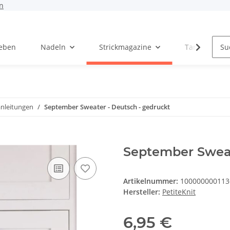
n
Leben
Nadeln
Strickmagazine
Tanja Steinb
anleitungen
September Sweater - Deutsch - gedruckt
September Sweat
Artikelnummer:
100000000113
Hersteller:
PetiteKnit
6,95 €