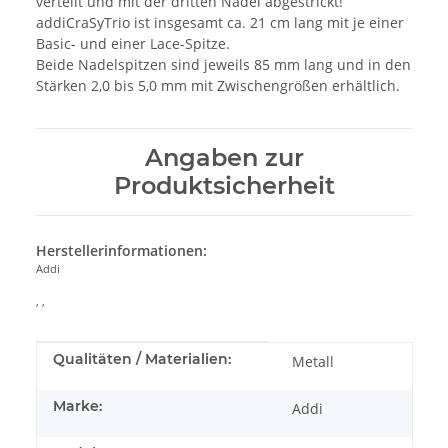
verteilt und mit der dritten Nadel abgestrickt!
addiCraSyTrio ist insgesamt ca. 21 cm lang mit je einer
Basic- und einer Lace-Spitze.
Beide Nadelspitzen sind jeweils 85 mm lang und in den
Stärken 2,0 bis 5,0 mm mit Zwischengrößen erhältlich.
Angaben zur
Produktsicherheit
Herstellerinformationen:
Addi
, ,
Produkteigenschaft
Wert
Qualitäten / Materialien:
Metall
Marke:
Addi