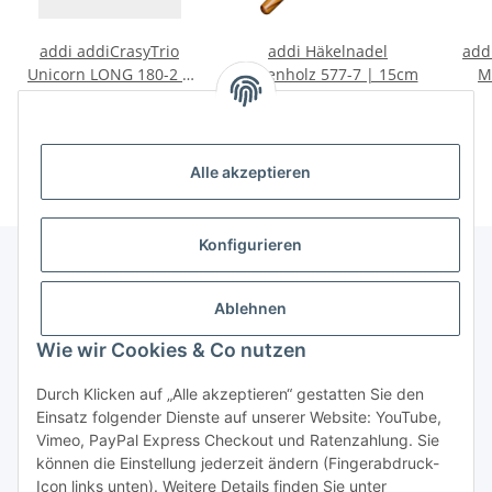
addi addiCrasyTrio
addi Häkelnadel
add
Unicorn LONG 180-2 |
Olivenholz 577-7 | 15cm
M
30cm
19,95 € -
22,45 €
*
12,25 € -
13,95 €
*
Alle akzeptieren
Konfigurieren
Unser Geschäft
Ablehnen
Wie wir Cookies & Co nutzen
Informationen
Durch Klicken auf „Alle akzeptieren“ gestatten Sie den
Einsatz folgender Dienste auf unserer Website: YouTube,
Gesetzliche Informationen
Vimeo, PayPal Express Checkout und Ratenzahlung. Sie
können die Einstellung jederzeit ändern (Fingerabdruck-
Icon links unten). Weitere Details finden Sie unter