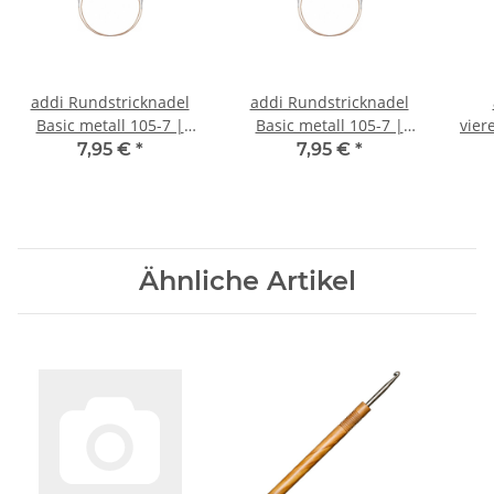
addi Rundstricknadel
addi Rundstricknadel
Basic metall 105-7 |
Basic metall 105-7 |
vier
40cm | 3,0 mm
40cm | 3,5 mm
7,95 €
*
7,95 €
*
Ähnliche Artikel