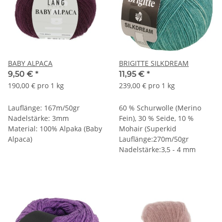
BABY ALPACA
BRIGITTE SILKDREAM
9,50 €
*
11,95 €
*
190,00 € pro 1 kg
239,00 € pro 1 kg
Lauflänge: 167m/50gr
60 % Schurwolle (Merino
Nadelstärke: 3mm
Fein), 30 % Seide, 10 %
Material: 100% Alpaka (Baby
Mohair (Superkid
Alpaca)
Lauflänge:270m/50gr
Nadelstärke:3,5 - 4 mm