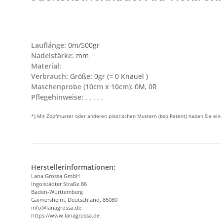
Lauflänge:
0m/500gr
Nadelstärke:
mm
Material:
Verbrauch:
Größe: 0gr (= 0 Knäuel )
Maschenprobe (10cm x 10cm):
0M, 0R
Pflegehinweise:
. . . . .
*) Mit Zopfmuster oder anderen plastischen Mustern (bsp Patent) haben Sie e
Herstellerinformationen:
Lana Grossa GmbH
Ingolstädter Straße 86
Baden-Württemberg
Gaimersheim, Deutschland, 85080
info@lanagrossa.de
https://www.lanagrossa.de