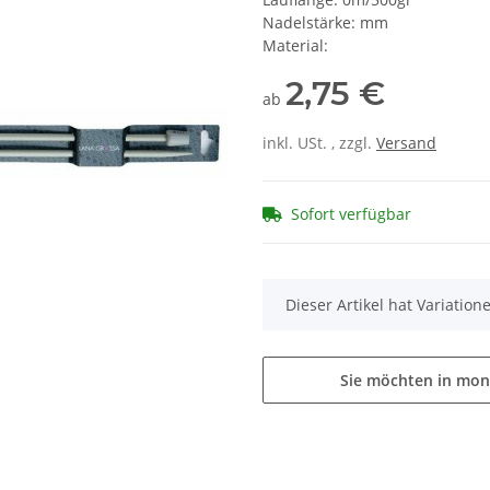
Nadelstärke: mm
Material:
2,75 €
ab
inkl. USt. , zzgl.
Versand
Sofort verfügbar
x
Dieser Artikel hat Variatio
Sie möchten in mon