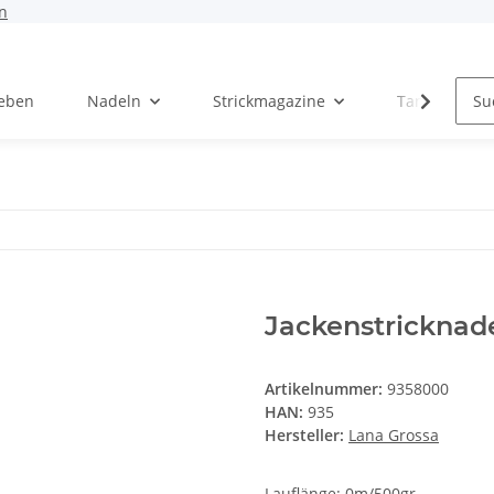
n
Leben
Nadeln
Strickmagazine
Tanja Steinb
Jackenstricknade
Artikelnummer:
9358000
HAN:
935
Hersteller:
Lana Grossa
Lauflänge: 0m/500gr