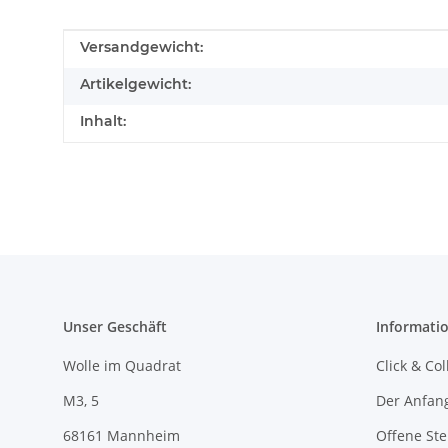
Produkteigenschaft
Wert
Versandgewicht:
Artikelgewicht:
Inhalt:
Unser Geschäft
Informati
Wolle im Quadrat
Click & Col
M3, 5
Der Anfan
68161 Mannheim
Offene Ste