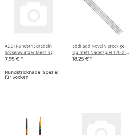
ADDI Rundstricknadeln
addi addiNovel viereckige
Sockenwunder Messing
Quintett Nadelspiel 170-2 |
15cm
7,95 €
*
18,25 €
*
Rundstricknadel Speziell
für Socken