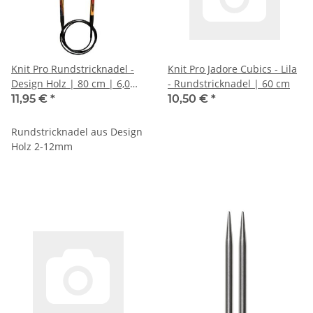
Knit Pro Rundstricknadel -
Knit Pro Jadore Cubics - Lila
Design Holz | 80 cm | 6,0
- Rundstricknadel | 60 cm
mm #1
11,95 €
*
10,50 €
*
Rundstricknadel aus Design
Holz 2-12mm