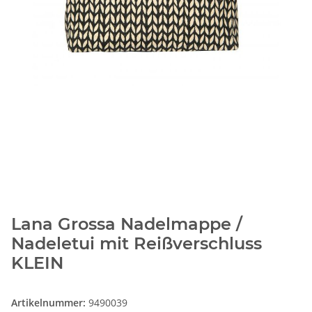
Lana Grossa Nadelmappe /
Nadeletui mit Reißverschluss
KLEIN
Artikelnummer:
9490039