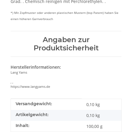
Grad. . Chemisch reinigen mit Perchlorethylen. .
*) Mit Zopfmuster oder anderen plastischen Mustern (bsp Patent) haben Sie
einen höheren Garnverbrauch
Angaben zur
Produktsicherheit
Herstellerinformationen:
Lang Yarns
, ,
https://www.langyarns.de
Produkteigenschaft
Wert
Versandgewicht:
0,10 kg
Artikelgewicht:
0,10
kg
Inhalt:
100,00 g