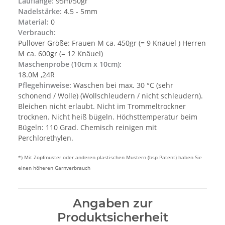
Lauflänge:
95m/50gr
Nadelstärke:
4.5 - 5mm
Material:
0
Verbrauch:
Pullover Größe: Frauen M ca. 450gr (= 9 Knäuel ) Herren
M ca. 600gr (= 12 Knäuel)
Maschenprobe (10cm x 10cm):
18.0M ,24R
Pflegehinweise:
Waschen bei max. 30 °C (sehr
schonend / Wolle) (Wollschleudern / nicht schleudern).
Bleichen nicht erlaubt. Nicht im Trommeltrockner
trocknen. Nicht heiß bügeln. Höchsttemperatur beim
Bügeln: 110 Grad. Chemisch reinigen mit
Perchlorethylen.
*) Mit Zopfmuster oder anderen plastischen Mustern (bsp Patent) haben Sie
einen höheren Garnverbrauch
Angaben zur
Produktsicherheit