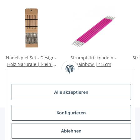
Nadelspiel Set - Design-
Strumpfstricknadeln -
Str
Holz Narurale | klein |
Rainbow | 15 cm
15 cm
39,95 €
*
4,95 € -
5,50 €
*
Alle akzeptieren
Konfigurieren
Unser Geschäft
Ablehnen