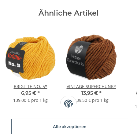
Ähnliche Artikel
BRIGITTE NO. 5*
VINTAGE SUPERCHUNKY
6,95 €
*
13,95 €
*
139,00 € pro 1 kg
139,50 € pro 1 kg
1
Alle akzeptieren