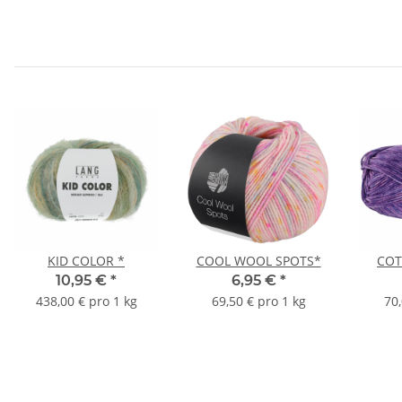
KID COLOR *
COOL WOOL SPOTS*
COT
10,95 €
*
6,95 €
*
438,00 € pro 1 kg
69,50 € pro 1 kg
70,