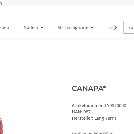
n
Leben
Nadeln
Strickmagazine
Tanja Steinb
CANAPA*
Artikelnummer:
LY9870000
HAN:
987
Hersteller:
Lang Yarns
Lauflänge: 80m/25gr