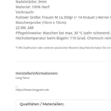
Nadelstärke:
3mm
Material:
100% Hanf
Verbrauch:
Pullover Größe: Frauen M ca.350gr (= 14 Knäuel ) Herren 
Maschenprobe (10cm x 10cm):
22.0M ,34R
Pflegehinweise:
Waschen bei max. 30 °C (sehr schonend / 
Höchsttemperatur beim Bügeln: 110 Grad. Chemisch reini
*) Mit Zopfmuster oder anderen plastischen Mustern (bsp Patent) haben Sie e
Herstellerinformationen:
Lang Yarns
, ,
https://www.langyarns.de
Produkteigenschaft
Wert
Qualitäten / Materialien: