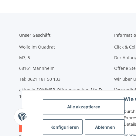
Unser Geschäft
Informati
Wolle im Quadrat
Click & Col
M3, 5
Der Anfan
68161 Mannheim
Offene Ste
Tel: 0621 181 50 133
Wir über 
aktuelle SOMMER-Öffnungszeiten: Mo-Fr
Versandin
10-18 Uhr und Sa 10-14 Uhr
Wie 
Newslette
Alle akzeptieren
Durch 
Expres
Detail
Vertrag widerrufen
Konfigurieren
Ablehnen
Impre
* Alle Preise inkl. gesetzlicher USt., zzgl.
Versand