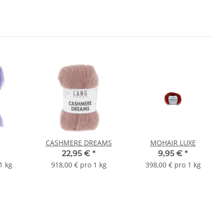
CASHMERE DREAMS
MOHAIR LUXE
*
22,95 €
*
9,95 €
*
1 kg
918,00 € pro 1 kg
398,00 € pro 1 kg