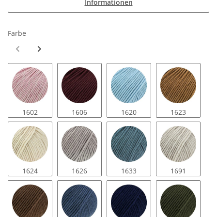
Informationen
Farbe
1602
1606
1620
1623
1624
1626
1633
1691