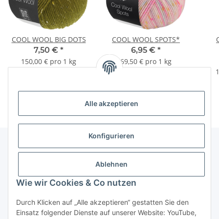
COOL WOOL BIG DOTS
COOL WOOL SPOTS*
7,50 €
*
6,95 €
*
150,00 € pro 1 kg
69,50 € pro 1 kg
1
Alle akzeptieren
Konfigurieren
Unser Geschäft
Ablehnen
Wie wir Cookies & Co nutzen
Informationen
Durch Klicken auf „Alle akzeptieren“ gestatten Sie den
Einsatz folgender Dienste auf unserer Website: YouTube,
Gesetzliche Informationen