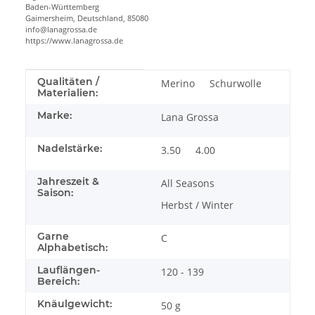
Baden-Württemberg
Gaimersheim, Deutschland, 85080
info@lanagrossa.de
https://www.lanagrossa.de
Produkteigenschaft
Wert
Qualitäten /
Merino
Schurwolle
Materialien:
Marke:
Lana Grossa
Nadelstärke:
3.50
4.00
Jahreszeit &
All Seasons
Saison:
Herbst / Winter
Garne
C
Alphabetisch:
Lauflängen-
120 - 139
Bereich:
Knäulgewicht:
50 g