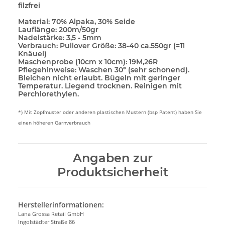
filzfrei
Material:
70% Alpaka, 30% Seide
Lauflänge:
200m/50gr
Nadelstärke:
3,5 - 5mm
Verbrauch:
Pullover Größe: 38-40 ca.550gr (=11
Knäuel)
Maschenprobe (10cm x 10cm):
19M,26R
Pflegehinweise:
Waschen 30° (sehr schonend).
Bleichen nicht erlaubt. Bügeln mit geringer
Temperatur. Liegend trocknen. Reinigen mit
Perchlorethylen.
*) Mit Zopfmuster oder anderen plastischen Mustern (bsp Patent) haben Sie
einen höheren Garnverbrauch
Angaben zur
Produktsicherheit
Herstellerinformationen:
Lana Grossa Retail GmbH
Ingolstädter Straße 86