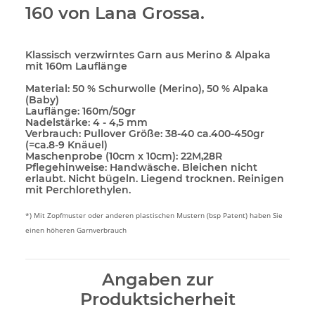
160 von Lana Grossa.
Klassisch verzwirntes Garn aus Merino & Alpaka
mit 160m Lauflänge
Material:
50 % Schurwolle (Merino), 50 % Alpaka
(Baby)
Lauflänge:
160m/50gr
Nadelstärke:
4 - 4,5 mm
Verbrauch:
Pullover Größe: 38-40 ca.400-450gr
(=ca.8-9 Knäuel)
Maschenprobe (10cm x 10cm):
22M,28R
Pflegehinweise:
Handwäsche. Bleichen nicht
erlaubt. Nicht bügeln. Liegend trocknen. Reinigen
mit Perchlorethylen.
*) Mit Zopfmuster oder anderen plastischen Mustern (bsp Patent) haben Sie
einen höheren Garnverbrauch
Angaben zur
Produktsicherheit