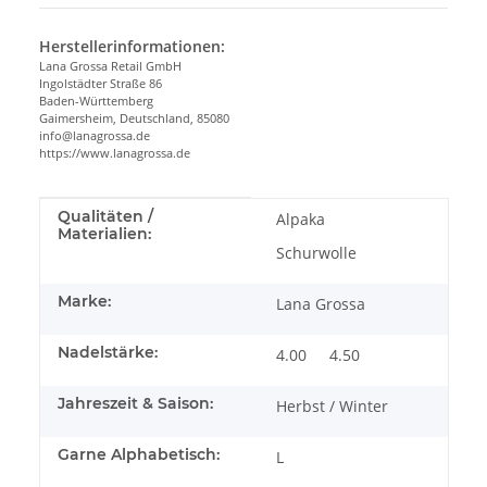
Herstellerinformationen:
Lana Grossa Retail GmbH
Ingolstädter Straße 86
Baden-Württemberg
Gaimersheim, Deutschland, 85080
info@lanagrossa.de
https://www.lanagrossa.de
Produkteigenschaft
Wert
Qualitäten /
Alpaka
Materialien:
Schurwolle
Marke:
Lana Grossa
Nadelstärke:
4.00
4.50
Jahreszeit & Saison:
Herbst / Winter
Garne Alphabetisch:
L