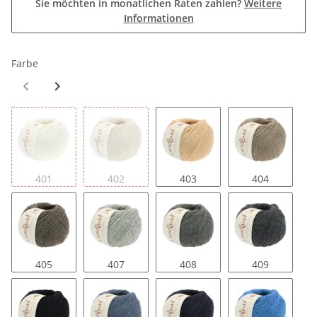
Sie möchten in monatlichen Raten zahlen?
Weitere
Informationen
Farbe
401
402
403
404
405
407
408
409