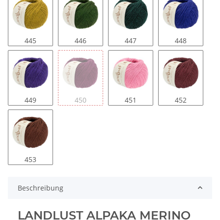
445
446
447
448
449
450
451
452
453
Beschreibung
LANDLUST ALPAKA MERINO