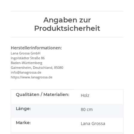
Angaben zur
Produktsicherheit
Herstellerinformationen:
Lana Grossa GmbH
Ingolstädter Straße 86
Baden-Württemberg
Gaimersheim, Deutschland, 85080
info@lanagrossa.de
https://www.lanagrossa.de
Produkteigenschaft
Wert
Qualitäten / Materialien:
Holz
Länge:
80 cm
Marke:
Lana Grossa