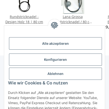
Rundstricknadel -
Lana Grossa
Design Holz 18 | 80 cm
Rundstricknadel / 80 cm
Design Holz LALA Berlin
8,50 € -
13,50 €
*
8,95 € -
12,95 €
*
9
Alle akzeptieren
Konfigurieren
Unser Geschäft
Ablehnen
Wie wir Cookies & Co nutzen
Informationen
Durch Klicken auf „Alle akzeptieren“ gestatten Sie den
Einsatz folgender Dienste auf unserer Website: YouTube,
Gesetzliche Informationen
Vimeo, PayPal Express Checkout und Ratenzahlung. Sie
können die Einstellung jederzeit ändern (Fingerabdruck-