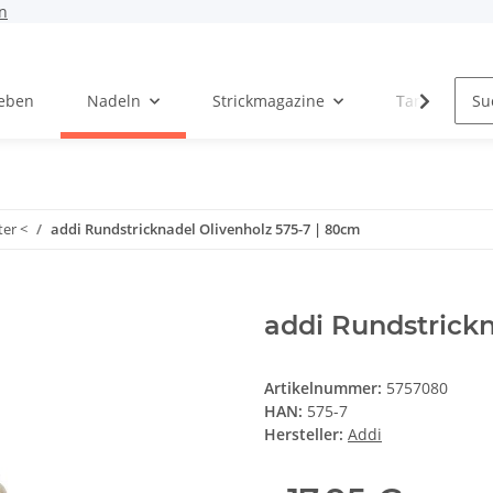
n
Leben
Nadeln
Strickmagazine
Tanja Steinb
ter <
addi Rundstricknadel Olivenholz 575-7 | 80cm
addi Rundstrickn
Artikelnummer:
5757080
HAN:
575-7
Hersteller:
Addi