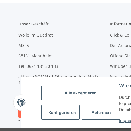
Unser Geschäft
Informati
Wolle im Quadrat
Click & Col
M3, 5
Der Anfan
68161 Mannheim
Offene Ste
Tel: 0621 181 50 133
Wir über 
aktuelle SOMMER-Öffnungszeiten: Mo-Fr
Versandin
10-18 Uhr und Sa 10-14 Uhr
Wie 
Newslette
Alle akzeptieren
Durch 
Expres
Detail
Vertrag widerrufen
Konfigurieren
Ablehnen
Impre
* Alle Preise inkl. gesetzlicher USt., zzgl.
Versand