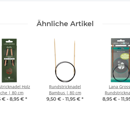
Ähnliche Artikel
tricknadel Holz
Rundstricknadel
Lana Gros
che | 80 cm
Bambus | 80 cm
Rundstrickn
Quattro | 80 
5 € -
8,95 €
*
9,50 € -
11,95 €
*
8,95 € -
11,