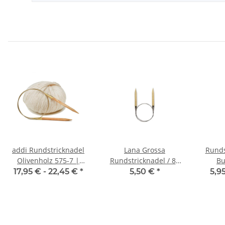
addi Rundstricknadel
Lana Grossa
Runds
Olivenholz 575-7 |
Rundstricknadel / 80
Bu
100cm
cm - Big & Easy -
17,95 € -
22,45 €
*
5,50 €
*
5,9