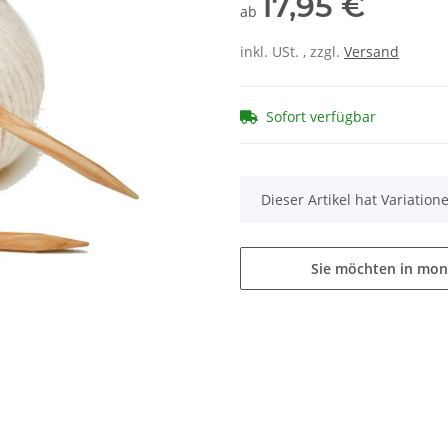
17,95 €
ab
inkl. USt. , zzgl.
Versand
Sofort verfügbar
x
Dieser Artikel hat Variatio
Sie möchten in mon