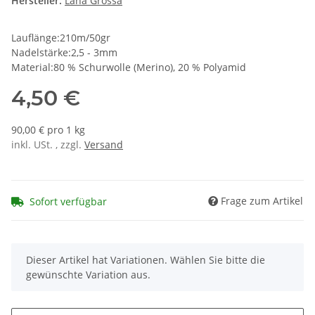
Hersteller:
Lana Grossa
Lauflänge:210m/50gr
Nadelstärke:2,5 - 3mm
Material:80 % Schurwolle (Merino), 20 % Polyamid
4,50 €
90,00 € pro 1 kg
inkl. USt. , zzgl.
Versand
Frage zum Artikel
Sofort verfügbar
x
Dieser Artikel hat Variationen. Wählen Sie bitte die
gewünschte Variation aus.