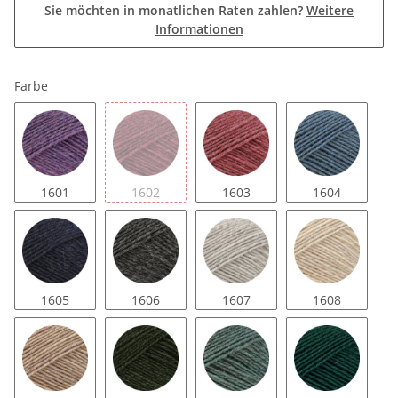
Sie möchten in monatlichen Raten zahlen?
Weitere
Informationen
Farbe
1601
1602
1603
1604
1605
1606
1607
1608