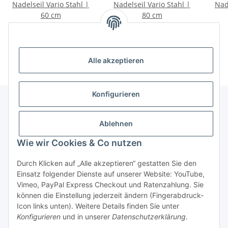
Nadelseil Vario Stahl |
Nadelseil Vario Stahl |
Nad
60 cm
80 cm
3,25 €
*
3,25 €
*
Alle akzeptieren
Konfigurieren
Unser Geschäft
Ablehnen
Wie wir Cookies & Co nutzen
Informationen
Durch Klicken auf „Alle akzeptieren“ gestatten Sie den
Einsatz folgender Dienste auf unserer Website: YouTube,
Gesetzliche Informationen
Vimeo, PayPal Express Checkout und Ratenzahlung. Sie
können die Einstellung jederzeit ändern (Fingerabdruck-
Icon links unten). Weitere Details finden Sie unter
Konfigurieren
und in unserer
Datenschutzerklärung
.
Vertrag widerrufen