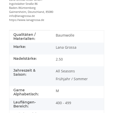
Ingolstädter Straße 86
Baden-Württemberg
Gaimersheim, Deutschland, 85080
info@lanagrossa.de
https://www.lanagrossa.de
Produkteigenschaft
Wert
Qualitäten /
Baumwolle
Materialien:
Marke:
Lana Grossa
Nadelstärke:
2.50
Jahreszeit &
All Seasons
Saison:
Frühjahr / Sommer
Garne
M
Alphabetisch:
Lauflängen-
400 - 499
Bereich: