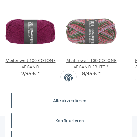
Meilenweit 100 COTONE
Meilenweit 100 COTONE
VEGANO
VEGANO FRUTTI*
7,95 €
*
8,95 €
*
79,50 € pro 1 kg
89,50 € pro 1 kg
1
Alle akzeptieren
Konfigurieren