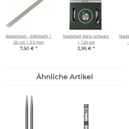
Nadelspiel - Edelstahl |
Nadelseil Vario schwarz
Nade
20 cm | 3,0 mm
| 120 cm
7,50 €
*
2,95 €
*
Ähnliche Artikel