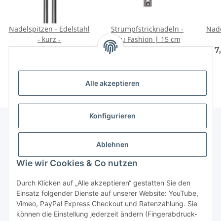
Nadelspitzen - Edelstahl
Strumpfstricknadeln -
Nade
- kurz -
Alu Fashion | 15 cm
6,50 € -
6,95 €
*
3,95 €
*
7
Alle akzeptieren
Konfigurieren
Unser Geschäft
Ablehnen
Wie wir Cookies & Co nutzen
Informationen
Durch Klicken auf „Alle akzeptieren“ gestatten Sie den
Einsatz folgender Dienste auf unserer Website: YouTube,
Gesetzliche Informationen
Vimeo, PayPal Express Checkout und Ratenzahlung. Sie
können die Einstellung jederzeit ändern (Fingerabdruck-