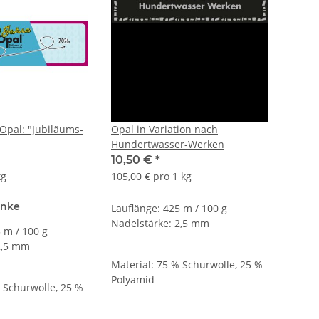
 Opal: "Jubiläums-
Opal in Variation nach
Hundertwasser-Werken
10,50 €
*
kg
105,00 € pro 1 kg
anke
Lauflänge: 425 m / 100 g
Nadelstärke: 2,5 mm
 m / 100 g
2,5 mm
Material: 75 % Schurwolle, 25 %
Polyamid
% Schurwolle, 25 %