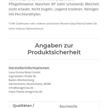
Pflegehinweise:
Waschen 30° (sehr schonend). Bleichen
nicht erlaubt. Nicht bügeln. Liegend trocknen. Reinigen
mit Perchlorethylen.
*) Mit Zopfmuster oder anderen plastischen Mustern (bsp Patent) haben Sie
einen höheren Garnverbrauch
Angaben zur
Produktsicherheit
Herstellerinformationen:
Lana Grossa Retail GmbH
Ingolstädter Straße 86
Baden-Württemberg
Gaimersheim, Deutschland, 85080
info@lanagrossa.de
https://www.lanagrossa.de
Produkteigenschaft
Wert
Qualitäten /
Baumwolle