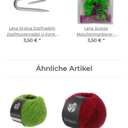
Lana Grossa Zopfnadeln
Lana Grossa
Zopfmusternadel U-Form (
Maschenmarkierer -
2,5 mm - 4 mm)
verschließbar
3,50 €
*
3,50 €
*
Ähnliche Artikel