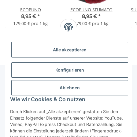
ECOPUNO
ECOPUNO SFUMATO
SU
8,95 €
*
8,95 €
*
179,00 € pro 1 kg
179,00 € pro 1 kg
1
Alle akzeptieren
Konfigurieren
Unser Geschäft
Ablehnen
Wie wir Cookies & Co nutzen
Informationen
Durch Klicken auf „Alle akzeptieren“ gestatten Sie den
Einsatz folgender Dienste auf unserer Website: YouTube,
Gesetzliche Informationen
Vimeo, PayPal Express Checkout und Ratenzahlung. Sie
können die Einstellung jederzeit ändern (Fingerabdruck-