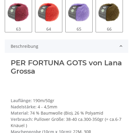
63
64
65
66
Beschreibung
PER FORTUNA GOTS von Lana
Grossa
Lauflänge:
190m/50gr
Nadelstärke:
4 - 4,5mm
Material:
74 % Baumwolle (Bio), 26 % Polyamid
Verbrauch:
Pullover Größe: 38-40 ca.300-350gr (= ca.6-7
Knäuel )
Maschenprobe (10cm x 10cm):
22M, 30R